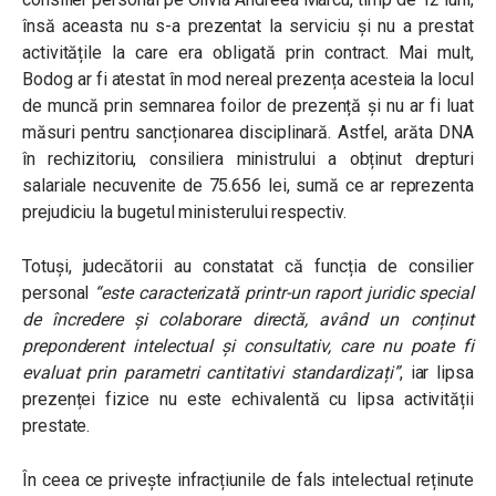
însă aceasta nu s-a prezentat la serviciu și nu a prestat
activitățile la care era obligată prin contract. Mai mult,
Bodog ar fi atestat în mod nereal prezența acesteia la locul
de muncă prin semnarea foilor de prezență și nu ar fi luat
măsuri pentru sancționarea disciplinară. Astfel, arăta DNA
în rechizitoriu, consiliera ministrului a obținut drepturi
salariale necuvenite de 75.656 lei,
sumă ce ar reprezenta
prejudiciu la bugetul ministerului respectiv.
Totuși, judecătorii au constatat că funcția de consilier
personal
“este caracterizată printr-un raport juridic special
de încredere și colaborare directă, având un conținut
preponderent intelectual și consultativ, care nu poate fi
evaluat prin parametri cantitativi standardizați”
, iar lipsa
prezenței fizice nu este echivalentă cu lipsa activității
prestate.
În ceea ce privește infracțiunile de fals intelectual reținute