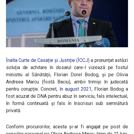
Înalta Curte de Casație și Justiție (ÎCCJ)
a pronunțat astăzi
soluția de achitare în dosarul care-l vizează pe fostul
ministru al Sănătății, Florian Dorel Bodog, și pe Olivia
Andreea Marcu (fostă Baciu), ambii trimiși în judecată
pentru corupție. Concret,
în august 2021
, Florian Bodog a
fost acuzat de DNA pentru abuz în serviciu, fals intelectual,
în formă continuată și fals în înscrisuri sub semnătură
privată.
Conform procurorilor, acesta și-ar fi angajat pe post de
consilier personal pe Olivia Andreea Marcu, timp de 12 luni,