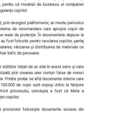
ient, pentru că modelul de business al companiei
iguranța copiilor.
 prin designul platformelor, un mediu periculos
sisteme de recomandare care apropie copiii de
me reale de protecție. În documentele depuse la
u fost folosite pentru racolarea copiilor, șantaj
ărarea, vânzarea și distribuirea de materiale ce
chiar trafic de persoane.
stătător inițiat de un stat în acest sens și care
lizată prin crearea unor conturi false de minori
ta. Printre probe se află documente interne care
100.000 de copii sunt expuși zilnic la hărțuire
rivit procesului, concluzia a fost că Meta a
ței copiilor.
că procurorul folosește documente scoase din