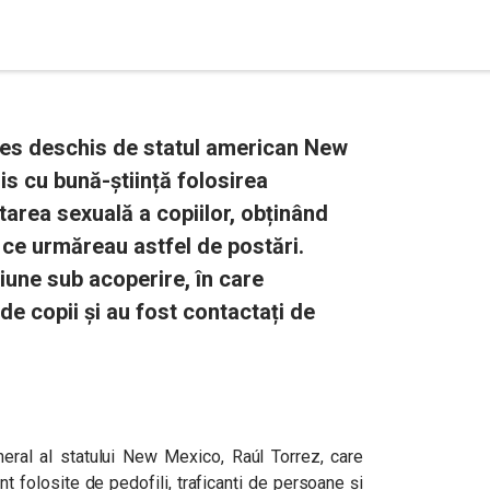
oces deschis de statul american New
s cu bună-știință folosirea
tarea sexuală a copiilor, obținând
 ce urmăreau astfel de postări.
iune sub acoperire, în care
de copii și au fost contactați de
neral al statului New Mexico, Raúl Torrez, care
t folosite de pedofili, traficanți de persoane și