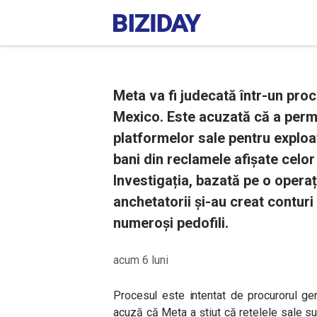
Meta va fi judecată într-un pr
Mexico. Este acuzată că a permi
platformelor sale pentru exploa
bani din reclamele afișate celor
Investigația, bazată pe o operaț
anchetatorii și-au creat conturi 
numeroși pedofili.
acum 6 luni
Procesul este intentat de procurorul ge
acuză că Meta a știut că rețelele sale sun