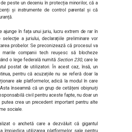
de peste un deceniu în protecția minorilor, că a
cenți și instrumente de control parental și că
ranță.
ajunge în fața unui juriu, lucru extrem de rar în
lecție a juriului, declarațiile preliminare vor
tarea probelor. Se preconizează că procesul va
i, marile companii tech reușesc să blocheze
când o lege federală numită
Section 230
, care le
ul postat de utilizatori. În acest caz, însă, un
inua, pentru că acuzațiile nu se referă doar la
cționare ale platformelor, adică la modul în care
. Asta înseamnă că un grup de cetățeni obișnuiți
esponsabilă civil pentru aceste fapte, nu doar un
ar putea crea un precedent important pentru alte
rme sociale.
lizat o anchetă care a dezvăluit că gigantul
 a împiedica utilizarea platformelor sale pentru