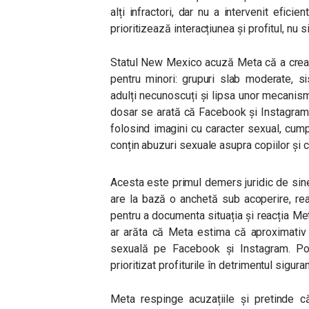
alți infractori, dar nu a intervenit efic
prioritizează interacțiunea și profitul, nu s
Statul New Mexico acuză Meta că a creat,
pentru minori: grupuri slab moderate, 
adulți necunoscuți și lipsa unor mecanis
dosar se arată că Facebook și Instagram a
folosind imagini cu caracter sexual, cump
conțin abuzuri sexuale asupra copiilor și 
Acesta este primul demers juridic de sine 
are la bază o anchetă sub acoperire, rea
pentru a documenta situația și reacția Me
ar arăta că Meta estima că aproximativ 
sexuală pe Facebook și Instagram. Pot
prioritizat profiturile în detrimentul siguran
Meta respinge acuzațiile și pretinde 