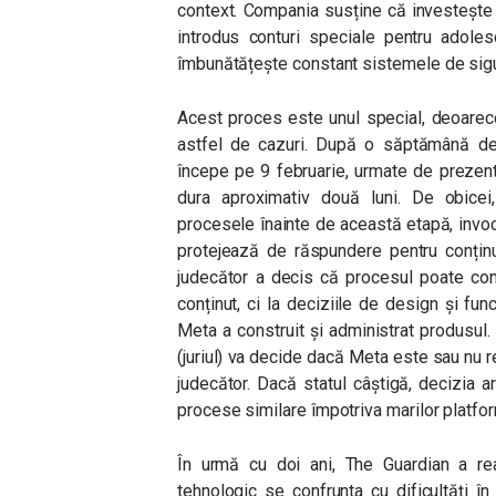
context. Compania susține că investește 
introdus conturi speciale pentru adoles
îmbunătățește constant sistemele de sigu
Acest proces este unul special, deoarece 
astfel de cazuri. După o săptămână de se
începe pe 9 februarie, urmate de prezen
dura aproximativ două luni. De obice
procesele înainte de această etapă, invo
protejează de răspundere pentru conținut
judecător a decis că procesul poate cont
conținut, ci la deciziile de design și fun
Meta a construit și administrat produsul
(juriul) va decide dacă Meta este sau nu r
judecător. Dacă statul câștigă, decizia 
procese similare împotriva marilor platfo
În urmă cu doi ani, The Guardian a rea
tehnologic se confrunta cu dificultăți în