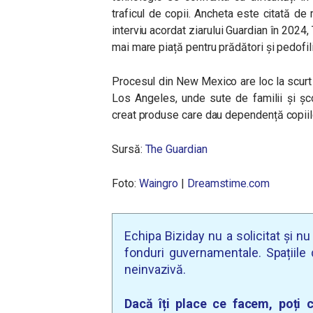
traficul de copii. Ancheta este citată de
interviu acordat ziarului Guardian în 2024,
mai mare piață pentru prădători și pedofili 
Procesul din New Mexico are loc la scurt
Los Angeles, unde sute de familii și șc
creat produse care dau dependență copiil
Sursă:
The Guardian
Foto:
Waingro
|
Dreamstime.com
Echipa Biziday nu a solicitat și n
fonduri guvernamentale. Spațiile d
neinvazivă.
Dacă îți place ce facem, poți c