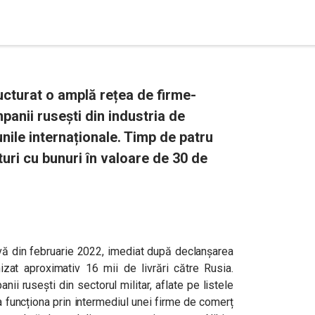
ucturat o amplă rețea de firme-
panii rusești din industria de
ile internaționale. Timp de patru
turi cu bunuri în valoare de 30 de
tivă din februarie 2022, imediat după declanșarea
nizat aproximativ 16 mii de livrări către Rusia.
nii rusești din sectorul militar, aflate pe listele
 funcționa prin intermediul unei firme de comerț