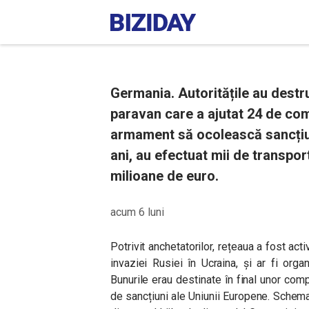
Germania. Autoritățile au destr
paravan care a ajutat 24 de com
armament să ocolească sancțiun
ani, au efectuat mii de transpor
milioane de euro.
acum 6 luni
Potrivit anchetatorilor, rețeaua a fost ac
invaziei Rusiei în Ucraina, și ar fi orga
Bunurile erau destinate în final unor compa
de sancțiuni ale Uniunii Europene. Schema