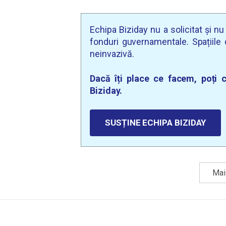
Echipa Biziday nu a solicitat și n
fonduri guvernamentale. Spațiile d
neinvazivă.
Dacă îți place ce facem, poți c
Biziday.
SUSȚINE ECHIPA BIZIDAY
Mai 