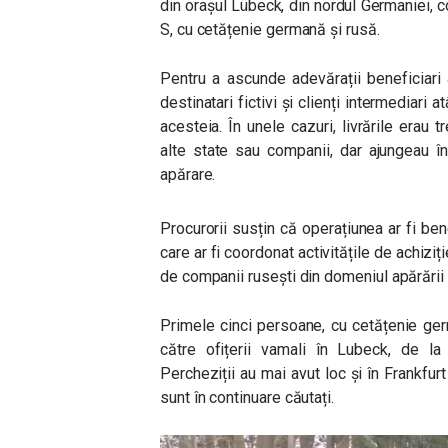
din orașul Lübeck, din nordul Germaniei, 
S, cu cetățenie germană și rusă
.
Pentru a ascunde adevărații beneficiari 
destinatari fictivi și clienți intermediari a
acesteia. În unele cazuri, livrările era
alte state sau companii, dar ajungeau î
apărare.
Procurorii susțin că operațiunea ar fi benef
care ar fi coordonat activitățile de achiziț
de companii rusești din domeniul apărării ca
Primele cinci persoane, cu cetățenie germ
către ofițerii vamali în Lubeck, de l
Percheziții au mai avut loc și în Frankfurt
sunt în continuare căutați.