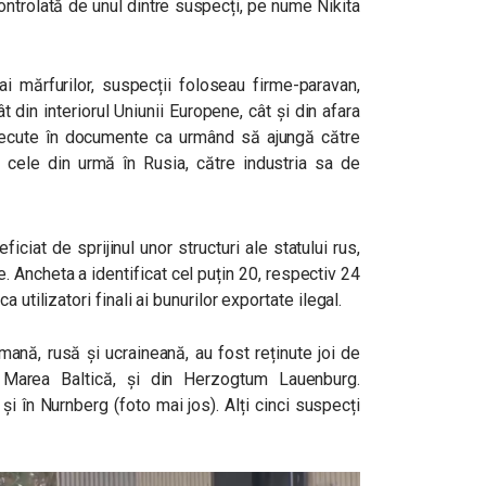
controlată de unul dintre suspecți, pe nume
Nikita
ai mărfurilor, suspecții foloseau firme-paravan,
tât din interiorul Uniunii Europene, cât și din afara
u trecute în documente ca urmând să ajungă către
n cele din urmă în Rusia, către industria sa de
iciat de sprijinul unor structuri ale statului rus,
ie. Ancheta a identificat cel puțin 20, respectiv 24
 utilizatori finali ai bunurilor exportate ilegal.
ană, rusă și ucraineană, au fost reținute joi de
a Marea Baltică, și din Herzogtum Lauenburg.
 și în Nurnberg (foto mai jos). Alți cinci suspecți