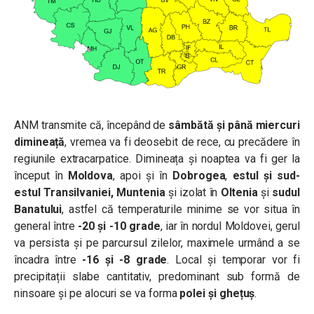
ANM transmite că, începând de
sâmbătă și până miercuri
dimineață
, vremea va fi deosebit de rece, cu precădere în
regiunile extracarpatice. Dimineața și noaptea va fi ger la
început în
Moldova
, apoi și în
Dobrogea
,
estul și sud-
estul Transilvaniei, Muntenia
și izolat în
Oltenia
și
sudul
Banatului
, astfel că temperaturile minime se vor situa în
general între
-20 și -10 grade
, iar în nordul Moldovei, gerul
va persista și pe parcursul zilelor, maximele urmând a se
încadra între
-16 și -8 grade
. Local și temporar vor fi
precipitații slabe cantitativ, predominant sub formă de
ninsoare și pe alocuri se va forma
polei
și ghețuș
.