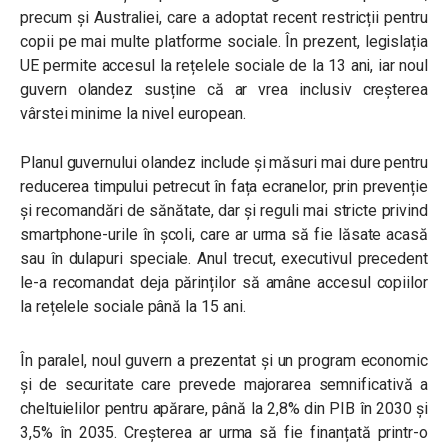
precum și Australiei, care a adoptat recent restricții pentru
copii pe mai multe platforme sociale. În prezent, legislația
UE permite accesul la rețelele sociale de la 13 ani, iar noul
guvern olandez susține că ar vrea inclusiv creșterea
vârstei minime la nivel european.
Planul guvernului olandez include și măsuri mai dure pentru
reducerea timpului petrecut în fața ecranelor, prin prevenție
și recomandări de sănătate, dar și reguli mai stricte privind
smartphone-urile în școli, care ar urma să fie lăsate acasă
sau în dulapuri speciale. Anul trecut, executivul precedent
le-a recomandat deja părinților să amâne accesul copiilor
la rețelele sociale până la 15 ani.
În paralel, noul guvern a prezentat și un program economic
și de securitate care prevede majorarea semnificativă a
cheltuielilor pentru apărare, până la 2,8% din PIB în 2030 și
3,5% în 2035. Creșterea ar urma să fie finanțată printr-o