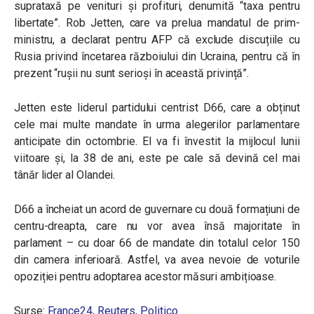
suprataxă pe venituri și profituri, denumită “taxa pentru
libertate”. Rob Jetten, care va prelua mandatul de prim-
ministru, a declarat pentru AFP că exclude discuțiile cu
Rusia privind încetarea războiului din Ucraina, pentru că în
prezent “rușii nu sunt serioși în această privință”.
Jetten este liderul partidului centrist D66, care a obținut
cele mai multe mandate în urma alegerilor parlamentare
anticipate din octombrie. El va fi învestit la mijlocul lunii
viitoare și, la 38 de ani, este pe cale să devină cel mai
tânăr lider al Olandei.
D66 a încheiat un acord de guvernare cu două formațiuni de
centru-dreapta, care nu vor avea însă majoritate în
parlament – cu doar 66 de mandate din totalul celor 150
din camera inferioară. Astfel, va avea nevoie de voturile
opoziției pentru adoptarea acestor măsuri ambițioase.
Surse:
France24
,
Reuters
,
Politico