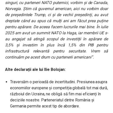
singuri, cu parteneri NATO puternici, vorbim și de Canada,
Norvegia. Știm că guvernul american, aici nu vorbim doar
de președintele Trump, ci și de vechii președinți, au avut
dreptate când au spus că mulți ani am făcut prea puține
pentru apărare. De aceea facem lucrurile mai bine. În iulie
2025 am avut un summit NATO la Haga, iar membrii UE s-
au angajat să atingă scopul de investiții în apărare de
3,5% și investim în plus încă 1,5% din PIB pentru
infrastructură relevantă pentru securitate. Vrem să
continuăm pe acest drum cu partenerii americani”.
Alte declarații ale lui Ilie Bolojan:
Traversăm o perioadă de incertitudini. Presiunea asupra
economiilor europene și competiția globală tot mai dură,
războiul din Ucraina, ne obligă să fim mai eficienți în
deciziile noastre. Parteneriatul dintre România și
Germania permite acest tip de abordare.