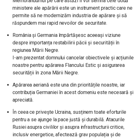
Memorandumul pe care astăzi îl vor semna cele două
ministere ale apărării este un instrument practic care ne
permite să ne modernizăm industria de apărare și să
răspundem mai rapid nevoilor de securitate.
România și Germania împărtășesc aceeași viziune
despre importanța restabilirii păcii și securității în
regiunea Mării Negre.
I-am prezentat domnului cancelar obiectivele și acțiunile
noastre pentru apărarea Flancului Estic și asigurarea
securității în zona Mării Negre.
Apărarea aeriană este una din prioritățile noastre, iar
contribuția Germaniei în acest domeniu este necesară și
apreciată.
În ceea ce privește Ucraina, susținem toate eforturile
pentru a se ajunge la pace justă și durabilă. Atacurile
Rusiei asupra civililor și asupra infrastructurii critice,
inclusiv energetice, afectează grav populația și de