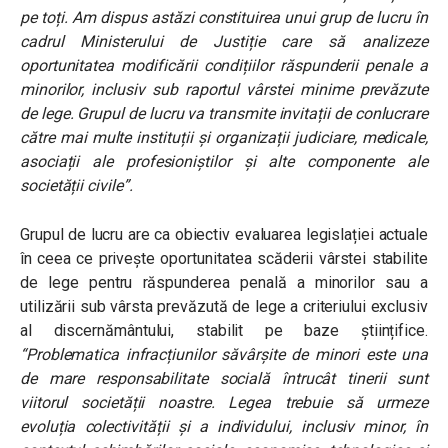
pe toți. Am dispus astăzi constituirea unui grup de lucru în
cadrul Ministerului de Justiție care să analizeze
oportunitatea modificării condițiilor răspunderii penale a
minorilor, inclusiv sub raportul vârstei minime prevăzute
de lege. Grupul de lucru va transmite invitații de conlucrare
către mai multe instituții și organizații judiciare, medicale,
asociații ale profesioniștilor și alte componente ale
societății civile”.
Grupul de lucru are ca obiectiv evaluarea legislației actuale
în ceea ce privește oportunitatea scăderii vârstei stabilite
de lege pentru răspunderea penală a minorilor sau a
utilizării sub vârsta prevăzută de lege a criteriului exclusiv
al discernământului, stabilit pe baze științifice.
“Problematica infracțiunilor săvârșite de minori este una
de mare responsabilitate socială întrucât tinerii sunt
viitorul societății noastre. Legea trebuie să urmeze
evoluția colectivității și a individului, inclusiv minor, în