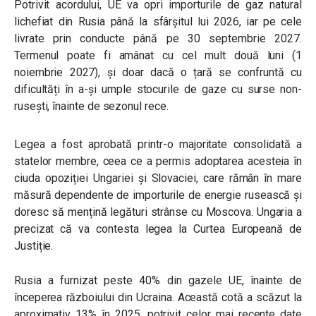
Potrivit acordului, UE va opri importurile de gaz natural
lichefiat din Rusia până la sfârșitul lui 2026, iar pe cele
livrate prin conducte până pe 30 septembrie 2027.
Termenul poate fi amânat cu cel mult două luni (1
noiembrie 2027), și doar dacă o țară se confruntă cu
dificultăți în a-și umple stocurile de gaze cu surse non-
rusești, înainte de sezonul rece.
Legea a fost aprobată printr-o majoritate consolidată a
statelor membre, ceea ce a permis adoptarea acesteia în
ciuda opoziției Ungariei și Slovaciei, care rămân în mare
măsură dependente de importurile de energie rusească și
doresc să mențină legături strânse cu Moscova. Ungaria a
precizat că va contesta legea la Curtea Europeană de
Justiție.
Rusia a furnizat peste 40% din gazele UE, înainte de
începerea războiului din Ucraina. Această cotă a scăzut la
aproximativ 13% în 2025, potrivit celor mai recente date