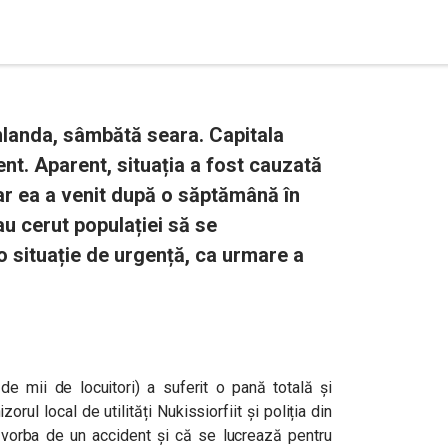
landa, sâmbătă seara. Capitala
t. Aparent, situația a fost cauzată
dar ea a venit după o săptămână în
au cerut populației să se
o situație de urgență, ca urmare a
de mii de locuitori) a suferit o pană totală și
rul local de utilități Nukissiorfiit și poliția din
 vorba de un accident și că se lucrează pentru