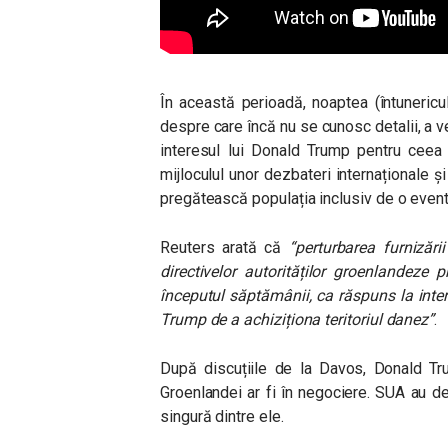
În această perioadă, noaptea (întunericu
despre care încă nu se cunosc detalii, a v
interesul lui Donald Trump pentru ceea
mijloculul unor dezbateri internaționale ș
pregătească populația inclusiv de o event
Reuters arată că
“perturbarea furnizări
directivelor autorităților groenlandeze p
începutul săptămânii, ca răspuns la int
Trump de a achiziționa teritoriul danez”
.
După discuțiile de la Davos, Donald Tr
Groenlandei ar fi în negociere. SUA au d
singură dintre ele.