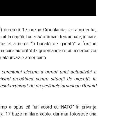
l) durează 17 ore în Groenlanda, iar accidentul,
enit la capătul unei săptămâni tensionate, în care
 ce el a numit “o bucată de gheață” a fost în
i în care autoritățile groenlandeze au încercat să
uală invazie americană.
i curentului electric a urmat unei actualizări a
rivind pregătirea pentru situații de urgență, la
eresul exprimat de președintele american Donald
ump a spus că “un acord cu NATO” în privința
eja 17 baze militare acolo, dar mai folosesc una