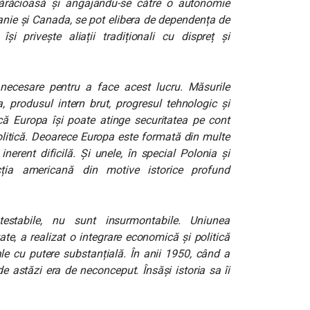
ărăcioasă și angajându-se către o autonomie
anie și Canada, se pot elibera de dependența de
i privește aliații tradiționali cu dispreț și
 necesare pentru a face acest lucru. Măsurile
a, produsul intern brut, progresul tehnologic și
 că Europa își poate atinge securitatea pe cont
politică. Deoarece Europa este formată din multe
nerent dificilă. Și unele, în special Polonia și
cția americană din motive istorice profund
testabile, nu sunt insurmontabile. Uniunea
e, a realizat o integrare economică și politică
nale cu putere substanțială. În anii 1950, când a
e astăzi era de neconceput. Însăși istoria sa îi