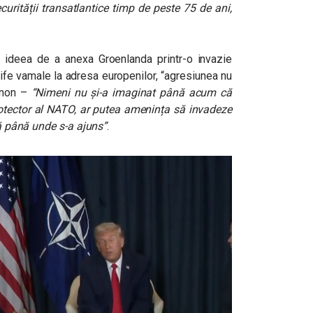
curității transatlantice timp de peste 75 de ani,
 ideea de a anexa Groenlanda printr-o invazie
rife vamale la adresa europenilor, “agresiunea nu
Menon –
“Nimeni nu și-a imaginat până acum că
protector al NATO, ar putea amenința să invadeze
tă până unde s-a ajuns”
.