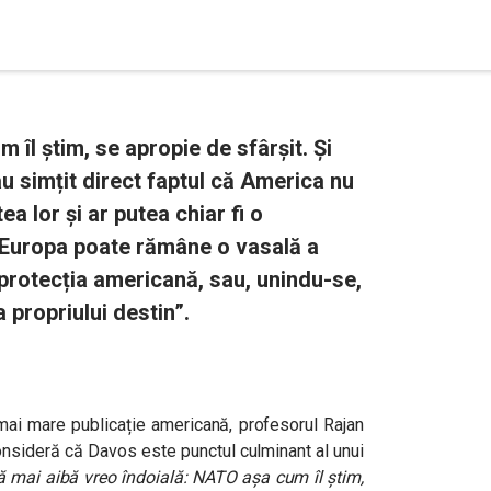
îl știm, se apropie de sfârșit. Și
u simțit direct faptul că America nu
a lor și ar putea chiar fi o
 Europa poate rămâne o vasală a
protecția americană, sau, unindu-se,
 propriului destin”.
 mai mare publicație americană, profesorul Rajan
nsideră că Davos este punctul culminant al unui
să mai aibă vreo îndoială: NATO așa cum îl știm,