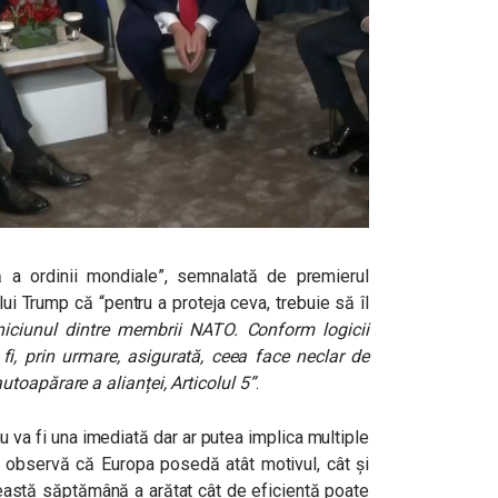
lă a ordinii mondiale”, semnalată de premierul
ui Trump că “pentru a proteja ceva, trebuie să îl
 niciunul dintre membrii NATO. Conform logicii
fi, prin urmare, asigurată, ceea face neclar de
toapărare a alianței, Articolul 5”
.
a fi una imediată dar ar putea implica multiple
 El observă că Europa posedă atât motivul, cât și
ceastă săptămână a arătat cât de eficientă poate