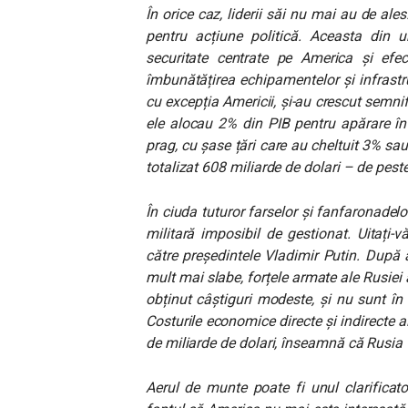
În orice caz, liderii săi nu mai au de ales
pentru acțiune politică. Aceasta din u
securitate centrate pe America și efe
îmbunătățirea echipamentelor și infrastru
cu excepția Americii, și-au crescut semnif
ele alocau 2% din PIB pentru apărare în
prag, cu șase țări care au cheltuit 3% sau
totalizat 608 miliarde de dolari – de peste
În ciuda tuturor farselor și fanfaronadel
militară imposibil de gestionat. Uitați-
către președintele Vladimir Putin. După 
mult mai slabe, forțele armate ale Rusiei a
obținut câștiguri modeste, și nu sunt în
Costurile economice directe și indirecte a
de miliarde de dolari, înseamnă că Rusia v
Aerul de munte poate fi unul clarificato