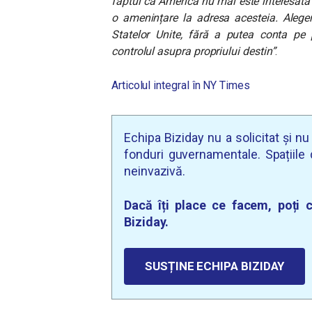
faptul că America nu mai este interesată 
o amenințare la adresa acesteia. Alege
Statelor Unite, fără a putea conta pe p
controlul asupra propriului destin”
.
Articolul integral în NY Times
Echipa Biziday nu a solicitat și n
fonduri guvernamentale. Spațiile d
neinvazivă.
Dacă îți place ce facem, poți c
Biziday.
SUSȚINE ECHIPA BIZIDAY