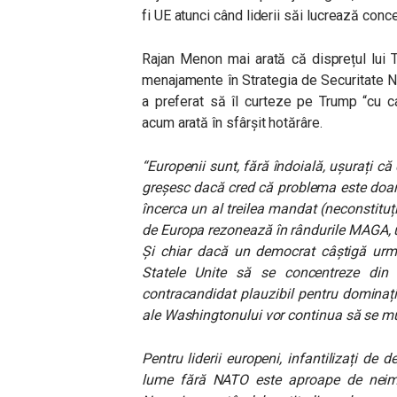
fi UE atunci când liderii săi lucrează conce
Rajan Menon mai arată că disprețul lui 
menajamente în Strategia de Securitate Naț
a preferat să îl curteze pe Trump “cu cad
acum arată în sfârșit hotărâre.
“Europenii sunt, fără îndoială, ușurați c
greșesc dacă cred că problema este doa
încerca un al treilea mandat (neconstituț
de Europa rezonează în rândurile MAGA, un
Și chiar dacă un democrat câștigă următ
Statele Unite să se concentreze din
contracandidat plauzibil pentru dominația 
ale Washingtonului vor continua să se mut
Pentru liderii europeni, infantilizați de
lume fără NATO este aproape de neimag