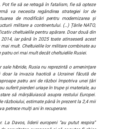
. Pot fie să se retragă în fatalism, fie să opteze
rmă va necesita regândirea strategiei lor de
ctuarea de modificări pentru modernizarea și
cturii militare a continentului. (…) Țările NATO,
icativ cheltuielile pentru apărare. Doar două din
 2014, iar până în 2025 toate atinseseră acest
 mai mult. Cheltuielile lor militare combinate au
 patru ori mai mult decât cheltuielile Rusiei.
or sale hibride, Rusia nu reprezintă o amenințare
vă doar la invazia haotică a Ucrainei făcută de
aproape patru ani de război împotriva unei țări
u suferit pierderi uriașe în trupe și materiale, au
 stare să mărșăluiască asupra restului Europei.
le războiului, estimate până în prezent la 2,4 mii
a petrece mulți ani în recuperare.
r. La Davos, liderii europeni “au putut respira”