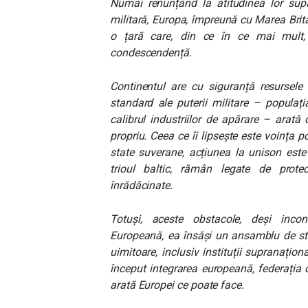
Numai renunțând la atitudinea lor sup
militară, Europa, împreună cu Marea Brit
o țară care, din ce în ce mai mult, îș
condescendență.
Continentul are cu siguranță resursele
standard ale puterii militare – populați
calibrul industriilor de apărare – arată
propriu. Ceea ce îi lipsește este voința 
state suverane, acțiunea la unison este i
trioul baltic, rămân legate de prote
înrădăcinate.
Totuși, aceste obstacole, deși incon
Europeană, ea însăși un ansamblu de stat
uimitoare, inclusiv instituții supranațio
început integrarea europeană, federația d
arată Europei ce poate face.