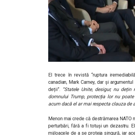
El trece în revistă “ruptura iremediabi
canadian, Mark Carney, dar și argumentul l
deții”.
“Statele Unite, desigur, nu dețin
domnului Trump, protecția lor nu poate 
acum dacă el ar mai respecta clauza de au
Menon mai crede că destrămarea NATO nu v
perturbări, fără a fi totuși un dezastru.
mijloacele de a se proteja singură, iar a