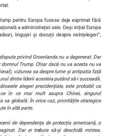
rtat.
Trump pentru Europa fusese deja exprimat fără
ională a administrației sale. Deși inițial Europa
ouri, lingușiri și discuții despre neînțelegeri”,
ă disputa privind Groenlanda nu a degenerat. Dar
r domnul Trump. Chiar dacă nu va acesta nu va
ional), viziunea sa despre lume și antipatia față
ul dintre liderii acesteia putând să-i succeadă.
oarele alegeri prezidențiale, este probabil ca
 ce în ce mai mult asupra Chinei, singurul
sa globală. În orice caz, prioritățile strategice
e în altă parte.
 decenii de dependența de protecția americană, o
inat. Dar ei trebuie să-și deschidă mintea.