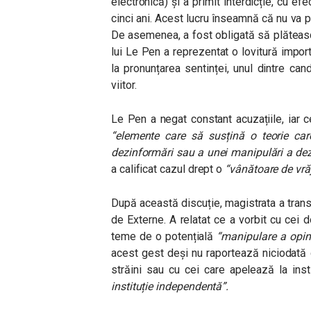
electronică) și a primit interdicție, cu e
cinci ani. Acest lucru înseamnă că nu va p
De asemenea, a fost obligată să plătea
lui Le Pen a reprezentat o lovitură impor
la pronunțarea sentinței, unul dintre cand
viitor.
Le Pen a negat constant acuzațiile, iar c
“elemente care să susțină o teorie car
dezinformări sau a unei manipulări a dezb
a calificat cazul drept o
“vânătoare de vră
După această discuție, magistrata a tran
de Externe. A relatat ce a vorbit cu cei d
teme de o potențială
“manipulare a opini
acest gest deși nu raportează niciodată g
străini sau cu cei care apelează la ins
instituție independentă”.