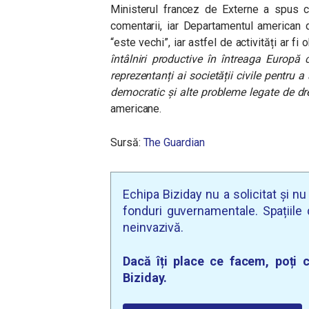
Ministerul francez de Externe a spus că
comentarii, iar Departamentul american 
“este vechi”, iar astfel de activități ar fi 
întâlniri productive în întreaga Europă
reprezentanți ai societății civile pentru 
democratic și alte probleme legate de dr
americane.
Sursă:
The Guardian
Echipa Biziday nu a solicitat și n
fonduri guvernamentale. Spațiile d
neinvazivă.
Dacă îți place ce facem, poți c
Biziday.