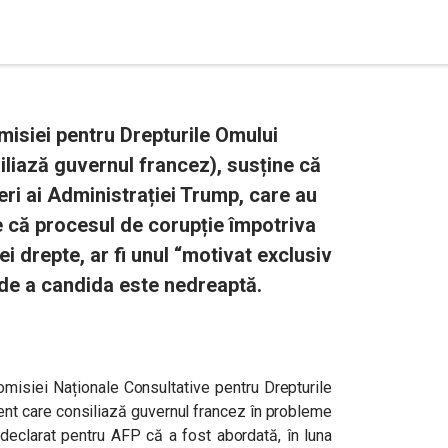
misiei pentru Drepturile Omului
liază guvernul francez), susține că
eri ai Administrației Trump, care au
e că procesul de corupție împotriva
ei drepte, ar fi unul “motivat exclusiv
ia de a candida este nedreaptă.
omisiei Naționale Consultative pentru Drepturile
t care consiliază guvernul francez în probleme
 declarat pentru AFP că a fost abordată, în luna