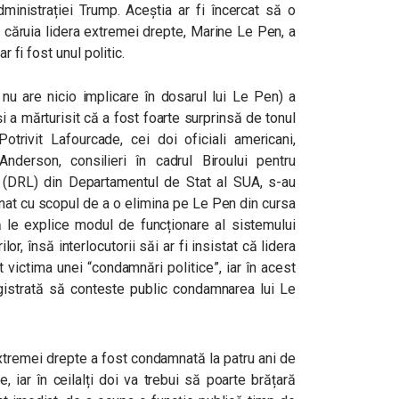
dministrației Trump. Aceștia ar fi încercat să o
 căruia lidera extremei drepte, Marine Le Pen, a
r fi fost unul politic.
 nu are nicio implicare în dosarul lui Le Pen) a
i a mărturisit că a fost foarte surprinsă de tonul
Potrivit Lafourcade, cei doi oficiali americani,
derson, consilieri în cadrul Biroului pentru
 (DRL) din Departamentul de Stat al SUA, s-au
ionat cu scopul de a o elimina pe Le Pen din cursa
ă le explice modul de funcționare al sistemului
or, însă interlocutorii săi ar fi insistat că lidera
victima unei “condamnări politice”, iar în acest
istrată să conteste public condamnarea lui Le
extremei drepte a fost condamnată la patru ani de
, iar în ceilalți doi va trebui să poarte brățară