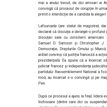
mai a anului trecut, de doi emisari ai A
convingă că procesul de corupție în urma
primit o interdicție de a candida la alegeri a
Lafourcade (are statut de magistrat, dar
declarat că discuția a deranjat-o profund ș
discuției sale cu consilierii americani. 
Samuel D. Samson și Christopher J. An
Democrație, Drepturile Omului și Muncă
arătat convinși că justiția franceză a acț
prezidențială. Ea spune că a încercat s
judiciar francez și independența judecătoril
partidului Rassemblement National a fost 
mod, au încercat s-o convingă și pe mag
Pen.
După ce procesul a ajuns la final, lidera 
închisoare (dintre care doi cu suspendare