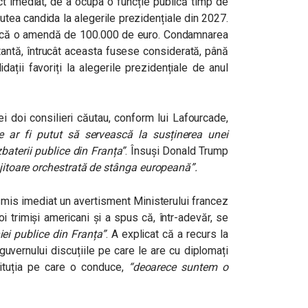
fect imediat, de a ocupa o funcție publică timp de
utea candida la alegerile prezidențiale din 2027.
scă o amendă de 100.000 de euro. Condamnarea
tantă, întrucât aceasta fusese considerată, până
idații favoriți la alegerile prezidențiale de anul
ei doi consilieri căutau, conform lui Lafourcade,
e ar fi putut să servească la susținerea unei
aterii publice din Franța”
. Însuși Donald Trump
jitoare orchestrată de stânga europeană”
.
smis imediat un avertisment Ministerului francez
oi trimiși americani și a spus că, într-adevăr, se
ei publice din Franța”
. A explicat că a recurs la
uvernului discuțiile pe care le are cu diplomați
tituția pe care o conduce,
“deoarece suntem o