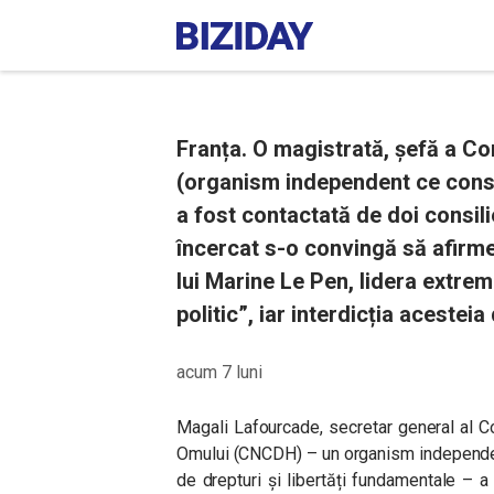
Franța. O magistrată, șefă a Co
(organism independent ce consi
a fost contactată de doi consili
încercat s-o convingă să afirm
lui Marine Le Pen, lidera extrem
politic”, iar interdicția aceste
acum 7 luni
Magali Lafourcade, secretar general al C
Omului (CNCDH) – un organism independen
de drepturi și libertăți fundamentale – a