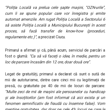
“Poliția Locală va prelua cele șapte mașini, “OZN-urile”,
cum li se spune popular care vor înregistra și emite
automat amenzile. Am rugat Poliția Locală a Sectorului 6
să asiste Poliția Locală a Municipiului București în acest
proces, să facă transfer de know-how (proceduri,
regulamente etc.)”
,
a precizat Ciucu.
Primarul a afirmat și că, până acum, serviciul de parcări a
fost o glumă:
“Ca să vă faceți o idee, în medie, pentru un
loc de parcare încasăm din 12 ore, doar două ore”.
Legat de gratuități, primarul a declarat că sunt o sută de
mii de autoturisme, dintre care cinci mii cu legitimații de
presă, cu gratuitate pe 40 de mii de locuri de parcare:
“Multe zeci de mii de mașini ale persoanelor cu handicap
și ale însoțitorilor (am fost informat că aici exista și un
fenomen semnificativ de fraudă cu însemne false). Vom
menține gratuitatea, dar doar pe cele 4% locuri pe care le