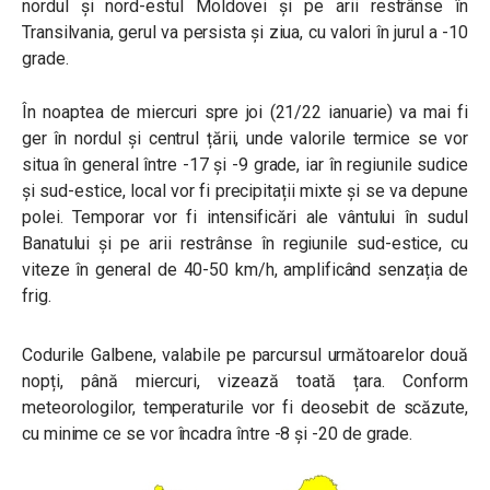
nordul și nord-estul Moldovei și pe arii restrânse în
Transilvania, gerul va persista și ziua, cu valori în jurul a -10
grade.
În noaptea de miercuri spre joi (21/22 ianuarie) va mai fi
ger în nordul și centrul țării, unde valorile termice se vor
situa în general între -17 și -9 grade, iar în regiunile sudice
și sud-estice, local vor fi precipitații mixte și se va depune
polei. Temporar vor fi intensificări ale vântului în sudul
Banatului și pe arii restrânse în regiunile sud-estice, cu
viteze în general de 40-50 km/h, amplificând senzația de
frig.
Codurile Galbene, valabile pe parcursul următoarelor două
nopți, până miercuri, vizează toată țara. Conform
meteorologilor, temperaturile vor fi deosebit de scăzute,
cu minime ce se vor încadra între -8 și -20 de grade.