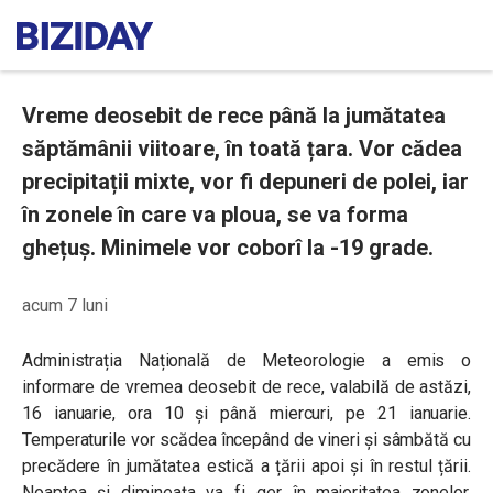
Vreme deosebit de rece până la jumătatea
săptămânii viitoare, în toată țara. Vor cădea
precipitații mixte, vor fi depuneri de polei, iar
în zonele în care va ploua, se va forma
ghețuș. Minimele vor coborî la -19 grade.
acum 7 luni
Administrația Națională de Meteorologie a emis o
informare de vremea deosebit de rece, valabilă de astăzi,
16 ianuarie, ora 10 și până miercuri, pe 21 ianuarie.
Temperaturile vor scădea începând de
vineri și sâmbătă cu
precădere în jumătatea estică a țării apoi și în restul țării.
Noaptea și dimineața va fi ger în majoritatea zonelor,