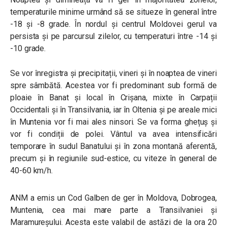
temperaturile minime urmând să se situeze în general între
-18 și -8 grade. Î
n nordul și centrul Moldovei gerul va
persista și pe parcursul zilelor, cu temperaturi între -14 și
-10 grade.
Se vor înregistra și precipitații, vineri și în noaptea de vineri
spre sâmbătă. Acestea vor fi predominant sub formă de
ploaie în Banat și local în Crișana, mixte în Carpații
Occidentali și în Transilvania, iar în Oltenia și pe areale mici
în Muntenia vor fi mai ales ninsori. Se va forma ghețuș și
vor fi condiții de polei.
Vântul va avea intensificări
temporare în sudul Banatului și în zona montană aferentă,
precum și în regiunile sud-estice, cu viteze în general de
40-60 km/h.
ANM a emis un Cod Galben de ger în Moldova, Dobrogea,
Muntenia, cea mai mare parte a Transilvaniei și
Maramureșului. Acesta este valabil de astăzi de la ora 20