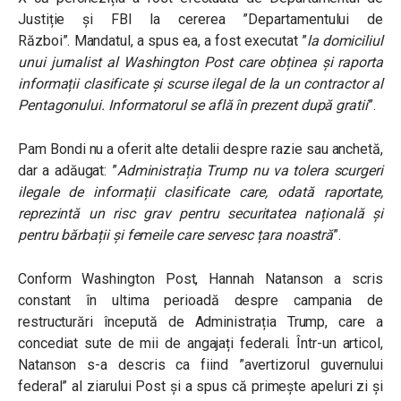
Justiție și FBI la cererea ”Departamentului de
Război”. Mandatul, a spus ea, a fost executat ”
la domiciliul
unui jurnalist al Washington Post care obținea și raporta
informații clasificate și scurse ilegal de la un contractor al
Pentagonului. Informatorul se află în prezent după gratii
”.
Pam Bondi nu a oferit alte detalii despre razie sau anchetă,
dar a adăugat: ”
Administrația Trump nu va tolera scurgeri
ilegale de informații clasificate care, odată raportate,
reprezintă un risc grav pentru securitatea națională și
pentru bărbații și femeile care servesc țara noastră
”.
Conform Washington Post, Hannah Natanson a scris
constant în ultima perioadă despre campania de
restructurări începută de Administrația Trump, care a
concediat sute de mii de angajați federali. Într-un articol,
Natanson s-a descris ca fiind ”avertizorul guvernului
federal” al ziarului Post și a spus că primește apeluri zi și