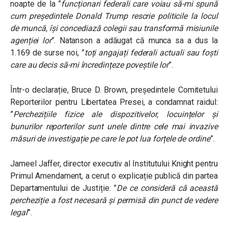
noapte de la ”
funcționari federali care voiau să-mi spună
cum președintele Donald Trump rescrie politicile la locul
de muncă, își concediază colegii sau transformă misiunile
agenției lor
”. Natanson a adăugat că munca sa a dus la
1.169 de surse noi, ”
toți angajați federali actuali sau foști
care au decis să-mi încredințeze poveștile lor
”.
Într-o declarație, Bruce D. Brown, președintele Comitetului
Reporterilor pentru Libertatea Presei, a condamnat raidul:
”
Perchezițiile fizice ale dispozitivelor, locuințelor și
bunurilor reporterilor sunt unele dintre cele mai invazive
măsuri de investigație pe care le pot lua forțele de ordine
”.
Jameel Jaffer, director executiv al Institutului Knight pentru
Primul Amendament, a cerut o explicație publică din partea
Departamentului de Justiție: ”
De ce consideră că această
percheziție a fost necesară și permisă din punct de vedere
legal
”.