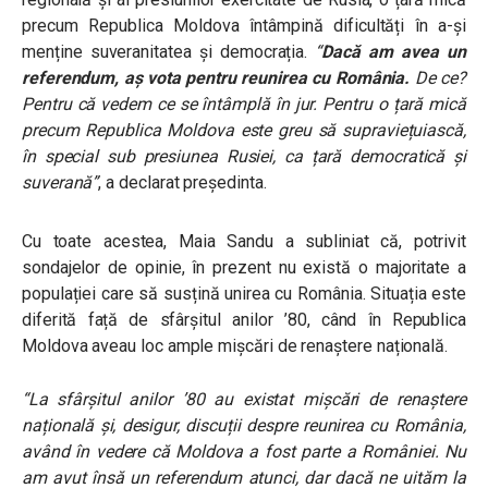
precum Republica Moldova întâmpină dificultăți în a-și
menține suveranitatea și democrația.
“
Dacă am avea un
referendum, aș vota pentru reunirea cu România.
De ce?
Pentru că vedem ce se întâmplă în jur. Pentru o țară mică
precum Republica Moldova este greu să supraviețuiască,
în special sub presiunea Rusiei, ca țară democratică și
suverană”
, a declarat președinta.
Cu toate acestea, Maia Sandu a subliniat că, potrivit
sondajelor de opinie, în prezent nu există o majoritate a
populației care să susțină unirea cu România. Situația este
diferită față de sfârșitul anilor ’80, când în Republica
Moldova aveau loc ample mișcări de renaștere națională.
“La sfârșitul anilor ’80 au existat mișcări de renaștere
națională și, desigur, discuții despre reunirea cu România,
având în vedere că Moldova a fost parte a României. Nu
am avut însă un referendum atunci, dar dacă ne uităm la