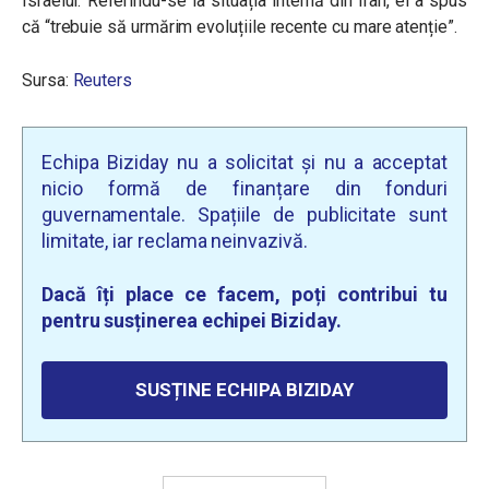
Israelul. Referindu-se la situația internă din Iran, el a spus
că “trebuie să urmărim evoluțiile recente cu mare atenție”.
Sursa:
Reuters
Echipa Biziday nu a solicitat și nu a acceptat
nicio formă de finanțare din fonduri
guvernamentale. Spațiile de publicitate sunt
limitate, iar reclama neinvazivă.
Dacă îți place ce facem, poți contribui tu
pentru susținerea echipei Biziday.
SUSȚINE ECHIPA BIZIDAY