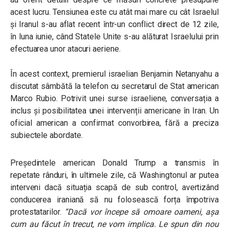
acest lucru. Tensiunea este cu atât mai mare cu cât Israelul
și Iranul s-au aflat recent într-un conflict direct de 12 zile,
în luna iunie, când Statele Unite s-au alăturat Israelului prin
efectuarea unor atacuri aeriene.
În acest context, premierul israelian Benjamin Netanyahu a
discutat sâmbătă la telefon cu secretarul de Stat american
Marco Rubio. Potrivit unei surse israeliene, conversația a
inclus și posibilitatea unei intervenții americane în Iran. Un
oficial american a confirmat convorbirea, fără a preciza
subiectele abordate.
Președintele american Donald Trump a transmis în
repetate rânduri, în ultimele zile, că Washingtonul ar putea
interveni dacă situația scapă de sub control, avertizând
conducerea iraniană să nu folosească forța împotriva
protestatarilor.
“Dacă vor începe să omoare oameni, așa
cum au făcut în trecut, ne vom implica. Le spun din nou