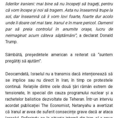
liderilor iranieni: mai bine să nu începeți să trageți, pentru
că vom începe și noi să tragem. Asta nu înseamnă trupe la
sol, dar înseamnă că îi vom lovi foarte, foarte dur acolo
unde îi doare cel mai tare. Iranul e în mare pericol. Oamenii
par să preia controlul în anumite orașe, lucru de
neimaginat acum câteva săptămâni”
, a declarat Donald
Trump.
Sâmbătă, președintele american a reiterat că “suntem
pregătiți să ajutăm”.
Deocamdată, Israelul nu a transmis dacă intenționează să
se implice sau nu direct în Iran, în timp ce protestele
continuă. Relațiile dintre cele două țări rămân extrem de
tensionate, în special din cauza programului nuclear și a
rachetelor balistice dezvoltate de Teheran. Într-un interviu
acordat publicației The Economist, Netanyahu a avertizat
că Iranul ar avea de suferit consecințe grave dacă ar ataca