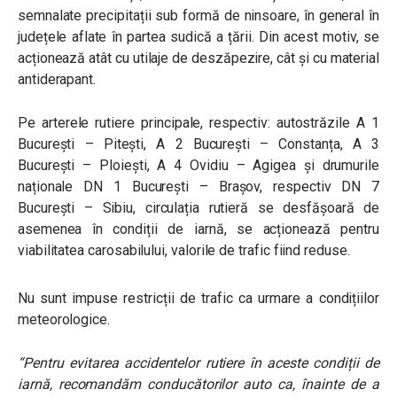
semnalate precipitații sub formă de ninsoare, în general în
județele aflate în partea sudică a țării. Din acest motiv, se
acționează atât cu utilaje de deszăpezire, cât și cu material
antiderapant.
Pe arterele rutiere principale, respectiv: autostrăzile A 1
București – Pitești, A 2 București – Constanța, A 3
București – Ploiești, A 4 Ovidiu – Agigea și drumurile
naționale DN 1 București – Brașov, respectiv DN 7
București – Sibiu, circulația rutieră se desfășoară de
asemenea în condiții de iarnă, se acționează pentru
viabilitatea carosabilului, valorile de trafic fiind reduse.
Nu sunt impuse restricții de trafic ca urmare a condițiilor
meteorologice.
“Pentru evitarea accidentelor rutiere în aceste condiții de
iarnă, recomandăm conducătorilor auto ca, înainte de a