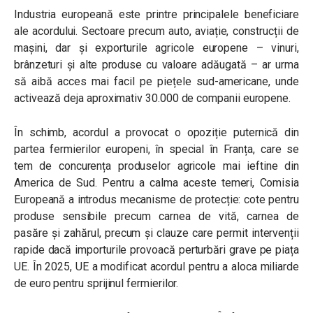
Industria europeană este printre principalele beneficiare
ale acordului. Sectoare precum auto, aviație, construcții de
mașini, dar și exporturile agricole europene – vinuri,
brânzeturi și alte produse cu valoare adăugată – ar urma
să aibă acces mai facil pe piețele sud-americane, unde
activează deja aproximativ 30.000 de companii europene.
În schimb, acordul a provocat o opoziție puternică din
partea fermierilor europeni, în special în Franța, care se
tem de concurența produselor agricole mai ieftine din
America de Sud. Pentru a calma aceste temeri, Comisia
Europeană a introdus mecanisme de protecție: cote pentru
produse sensibile precum carnea de vită, carnea de
pasăre și zahărul, precum și clauze care permit intervenții
rapide dacă importurile provoacă perturbări grave pe piața
UE. În 2025, UE a modificat acordul pentru a aloca miliarde
de euro pentru sprijinul fermierilor.