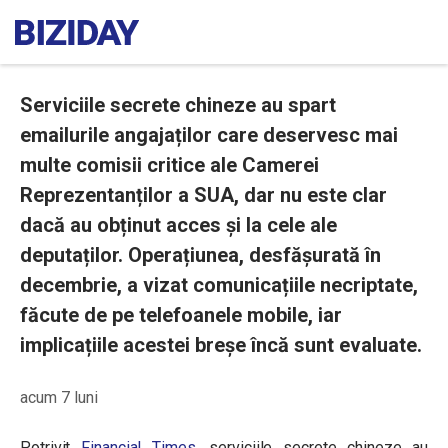
Serviciile secrete chineze au spart
emailurile angajaților care deservesc mai
multe comisii critice ale Camerei
Reprezentanților a SUA, dar nu este clar
dacă au obținut acces și la cele ale
deputaților. Operațiunea, desfășurată în
decembrie, a vizat comunicațiile necriptate,
făcute de pe telefoanele mobile, iar
implicațiile acestei breșe încă sunt evaluate.
acum 7 luni
Potrivit
Financial Times
, serviciile secrete chineze au