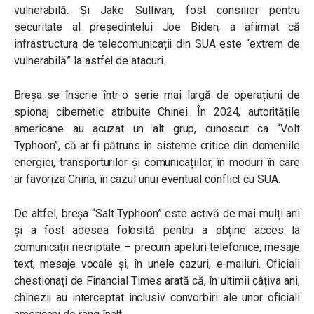
vulnerabilă. Și Jake Sullivan, fost consilier pentru
securitate al președintelui Joe Biden, a afirmat că
infrastructura de telecomunicații din SUA este “extrem de
vulnerabilă” la astfel de atacuri.
Breșa se înscrie într-o serie mai largă de operațiuni de
spionaj cibernetic atribuite Chinei. În 2024, autoritățile
americane au acuzat un alt grup, cunoscut ca “Volt
Typhoon”, că ar fi pătruns în sisteme critice din domeniile
energiei, transporturilor și comunicațiilor, în moduri în care
ar favoriza China, în cazul unui eventual conflict cu SUA.
De altfel, breșa “Salt Typhoon” este activă de mai mulți ani
și a fost adesea folosită pentru a obține acces la
comunicații necriptate – precum apeluri telefonice, mesaje
text, mesaje vocale și, în unele cazuri, e-mailuri. Oficiali
chestionați de Financial Times arată că, în ultimii câțiva ani,
chinezii au interceptat inclusiv convorbiri ale unor oficiali