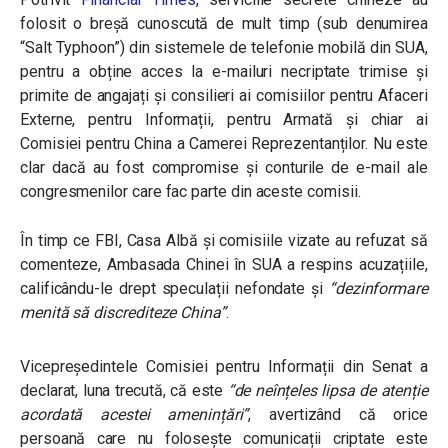
folosit o breșă cunoscută de mult timp (sub denumirea
“Salt Typhoon”) din sistemele de telefonie mobilă din SUA,
pentru a obține acces la e-mailuri necriptate trimise și
primite de angajați și consilieri ai comisiilor pentru Afaceri
Externe, pentru Informații, pentru Armată și chiar ai
Comisiei pentru China a Camerei Reprezentanților. Nu este
clar dacă au fost compromise și conturile de e-mail ale
congresmenilor care fac parte din aceste comisii.
În timp ce FBI, Casa Albă și comisiile vizate au refuzat să
comenteze, Ambasada Chinei în SUA a respins acuzațiile,
calificându-le drept speculații nefondate și
“dezinformare
menită să discrediteze China”
.
Vicepreședintele Comisiei pentru Informații din Senat a
declarat, luna trecută, că este
“de neînțeles lipsa de atenție
acordată acestei amenințări”
, avertizând că orice
persoană care nu folosește comunicații criptate este