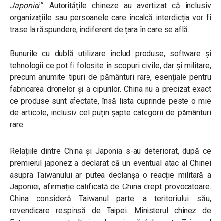
Japoniei”
. Autoritățile chineze au avertizat că inclusiv
organizațiile sau persoanele care încalcă interdicția vor fi
trase la răspundere, indiferent de țara în care se află.
Bunurile cu dublă utilizare includ produse, software și
tehnologii ce pot fi folosite în scopuri civile, dar și militare,
precum anumite tipuri de pământuri rare, esențiale pentru
fabricarea dronelor și a cipurilor. China nu a precizat exact
ce produse sunt afectate, însă lista cuprinde peste o mie
de articole, inclusiv cel puțin șapte categorii de pământuri
rare.
Relațiile dintre China și Japonia s-au deteriorat, după ce
premierul japonez a declarat că un eventual atac al Chinei
asupra Taiwanului ar putea declanșa o reacție militară a
Japoniei, afirmație calificată de China drept provocatoare.
China consideră Taiwanul parte a teritoriului său,
revendicare respinsă de Taipei. Ministerul chinez de