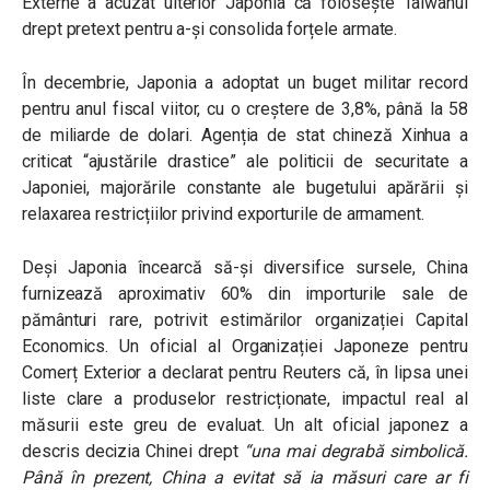
Externe a acuzat ulterior Japonia că folosește Taiwanul
drept pretext pentru a-și consolida forțele armate.
În decembrie, Japonia a adoptat un buget militar record
pentru anul fiscal viitor, cu o creștere de 3,8%, până la 58
de miliarde de dolari. Agenția de stat chineză Xinhua a
criticat “ajustările drastice” ale politicii de securitate a
Japoniei, majorările constante ale bugetului apărării și
relaxarea restricțiilor privind exporturile de armament.
Deși Japonia încearcă să-și diversifice sursele, China
furnizează aproximativ 60% din importurile sale de
pământuri rare, potrivit estimărilor organizației Capital
Economics. Un oficial al Organizației Japoneze pentru
Comerț Exterior a declarat pentru Reuters că, în lipsa unei
liste clare a produselor restricționate, impactul real al
măsurii este greu de evaluat. Un alt oficial japonez a
descris decizia Chinei drept
“una mai degrabă simbolică.
Până în prezent, China a evitat să ia măsuri care ar fi