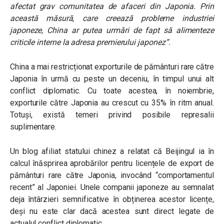
afectat grav comunitatea de afaceri din Japonia. Prin
această măsură, care creează probleme industriei
japoneze, China ar putea urmări de fapt să alimenteze
criticile interne la adresa premierului japonez”
.
China a mai restricționat exporturile de pământuri rare către
Japonia în urmă cu peste un deceniu, în timpul unui alt
conflict diplomatic. Cu toate acestea, în noiembrie,
exporturile către Japonia au crescut cu 35% în ritm anual.
Totuși, există temeri privind posibile represalii
suplimentare.
Un blog afiliat statului chinez a relatat că Beijingul ia în
calcul înăsprirea aprobărilor pentru licențele de export de
pământuri rare către Japonia, invocând “comportamentul
recent” al Japoniei. Unele companii japoneze au semnalat
deja întârzieri semnificative în obținerea acestor licențe,
deși nu este clar dacă acestea sunt direct legate de
actualul conflict diplomatic.