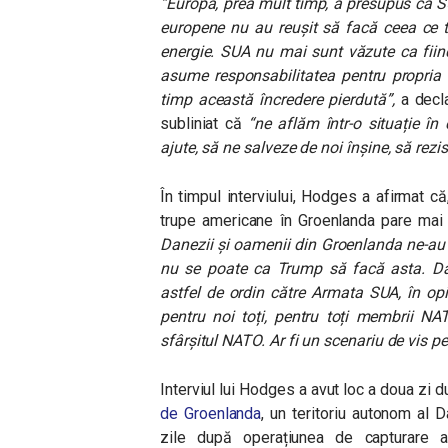
“Europa, prea mult timp, a presupus că SUA 
europene nu au reușit să facă ceea ce t
energie. SUA nu mai sunt văzute ca fiind
asume responsabilitatea pentru propria 
timp această încredere pierdută”,
a decla
subliniat că
“ne aflăm într-o situație î
ajute, să ne salveze de noi înșine, să rezi
În timpul interviului, Hodges a afirmat c
trupe americane în Groenlanda pare mai 
Danezii și oamenii din Groenlanda ne-au 
nu se poate ca Trump să facă asta. Da
astfel de ordin către Armata SUA, în opi
pentru noi toți, pentru toți membrii N
sfârșitul NATO. Ar fi un scenariu de vis pe
Interviul lui Hodges a avut loc a doua zi 
de Groenlanda
, un teritoriu autonom al 
zile după operațiunea de capturare a 