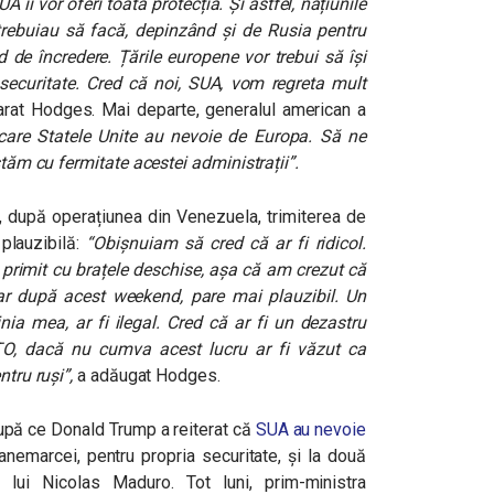
îi vor oferi toată protecția. Și astfel, națiunile
rebuiau să facă, depinzând și de Rusia pentru
 de încredere. Țările europene vor trebui să își
securitate. Cred că noi, SUA, vom regreta mult
rat Hodges. Mai departe, generalul american a
n care Statele Unite au nevoie de Europa. Să ne
stăm cu fermitate acestei administrații”.
ă, după operațiunea din Venezuela, trimiterea de
plauzibilă:
“Obișnuiam să cred că ar fi ridicol.
primit cu brațele deschise, așa că am crezut că
r după acest weekend, pare mai plauzibil. Un
nia mea, ar fi ilegal. Cred că ar fi un dezastru
ATO, dacă nu cumva acest lucru ar fi văzut ca
ntru ruși”,
a adăugat Hodges.
după ce Donald Trump a reiterat că
SUA au nevoie
Danemarcei, pentru propria securitate, și la două
lui Nicolas Maduro. Tot luni, prim-ministra