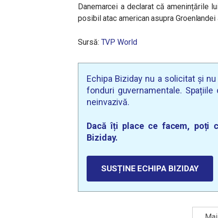
Danemarcei a declarat că amenințările lui
posibil atac american asupra Groenlandei
Sursă:
TVP World
Echipa Biziday nu a solicitat și n
fonduri guvernamentale. Spațiile d
neinvazivă.
Dacă îți place ce facem, poți c
Biziday.
SUSȚINE ECHIPA BIZIDAY
Mai 