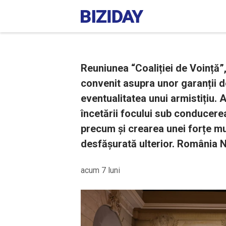
Reuniunea “Coaliției de Voință”,
convenit asupra unor garanții d
eventualitatea unui armistițiu.
încetării focului sub conducerea 
precum și crearea unei forțe mu
desfășurată ulterior. România N
acum 7 luni