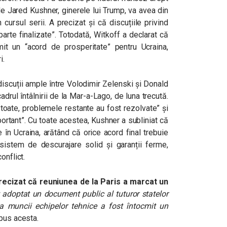
 de Jared Kushner, ginerele lui Trump, va avea din
 cursul serii. A precizat și că discuțiile privind
arte finalizate”. Totodată, Witkoff a declarat că
t un “acord de prosperitate” pentru Ucraina,
i.
iscuții ample între Volodimir Zelenski și Donald
adrul întâlnirii de la Mar-a-Lago, de luna trecută.
 toate, problemele restante au fost rezolvate” și
portant”. Cu toate acestea, Kushner a subliniat că
n Ucraina, arătând că orice acord final trebuie
 sistem de descurajare solid și garanții ferme,
onflict.
recizat
că reuniunea de la Paris a marcat un
 adoptat un document public al tuturor statelor
ma muncii echipelor tehnice a fost întocmit un
spus acesta.