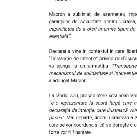
Macron a subliniat, de asemenea, impor
garanțiilor de securitate pentru Ucrain
capacitatea de a oferi anumite tipuri de 
esențială”
.
Declarația vine în contextul în care lider
“Declarație de Intenție” privind desfășura
va ajunge la un armistițiu.
“Transpune
mecanismul de solidaritate și intervenț
a adăugat Macron.
La rândul său, președintele ucrainean Vo
“e o reprezentare la scară largă care
declarația de intenție, care ilustrează voi
pacea”.
Mai departe, liderul ucrainean a 
care se vor coordona și că se dorește o c
forțe vor fi finanțate.