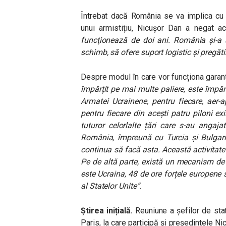
Întrebat dacă România se va implica cu t
unui armistițiu, Nicușor Dan a negat a
funcţionează de doi ani. România şi-a a
schimb, să ofere suport logistic şi pregăti
Despre modul în care vor funcționa garanț
împărțit pe mai multe paliere, este împăr
Armatei Ucrainene, pentru fiecare, aer-
pentru fiecare din acești patru piloni ex
tuturor celorlalte țări care s-au angaj
România, împreună cu Turcia și Bulgari
continua să facă asta. Această activitate v
Pe de altă parte, există un mecanism de r
este Ucraina, 48 de ore forțele europene 
al Statelor Unite”
.
Știrea inițială.
Reuniune a șefilor de stat 
Paris, la care participă și președintele Ni