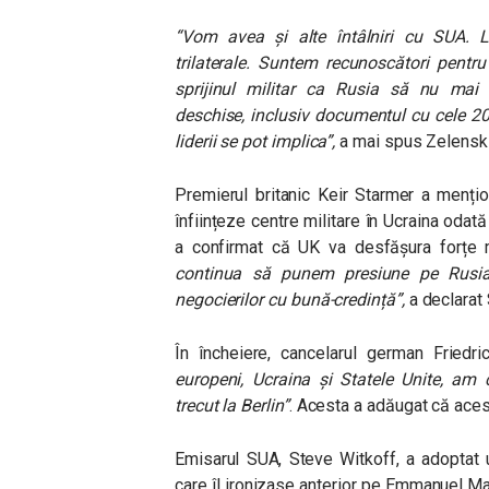
“Vom avea și alte întâlniri cu SUA. L
trilaterale. Suntem recunoscători pentr
sprijinul militar ca Rusia să nu mai
deschise, inclusiv documentul cu cele 2
liderii se pot implica”
,
a mai spus Zelensk
Premierul britanic Keir Starmer a menți
înființeze centre militare în Ucraina odată
a confirmat că UK va desfășura forțe mi
continua să punem presiune pe Rusi
negocierilor cu bună-credință”
,
a declarat
În încheiere, cancelarul german Frie
europeni, Ucraina și Statele Unite, am 
trecut la Berlin”
.
Acesta a adăugat că aces
Emisarul SUA, Steve Witkoff, a adoptat 
care îl ironizase anterior pe Emmanuel Ma