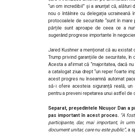
“un om incredibil” și a anunțat că, alături
nou o întâlnire cu delegația ucraineană în
protocoalele de securitate “sunt în mare p
părțile sunt aproape de ceea ce a numi
sugerând progrese importante în negocier
Jared Kushner a menționat că au existat d
Trump privind garanțiile de securitate, în c
Acesta a afirmat că “majoritatea, dacă nu
a catalogat ziua drept “un reper foarte im
acest progres nu înseamnă automat pace î
să-i ofere acesteia siguranță reală, un
pentru a preveni repetarea unui astfel de c
Separat, președintele Nicușor Dan a p
pas important în acest proces.
“A fost
participante, dar, mai important, în ur
document unitar, care nu este public”
, a 