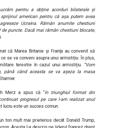
ucrăm pentru a obține acorduri bilaterale și
u sprijinul american pentru că așa putem avea
 agreseze Ucraina. Rămân anumite chestiuni
0 de puncte. Dacă mai rămân chestiuni blocate,
i.
onat că Marea Britanie și Franța au convenit să
 ce se va conveni asupra unui armistițiu. În plus,
litare terestre în cazul unui armistițiu.
“Vom
a, până când aceasta se va așeza la masa
 Starmer.
drich Merz a spus că
“
în triunghiul format din
continuat progresul pe care l-am realizat anul
t lucru este un succes comun.
un ton mult mai prietenos decât Donald Trump,
cron. Acesta l-a descris pe liderul francez drept