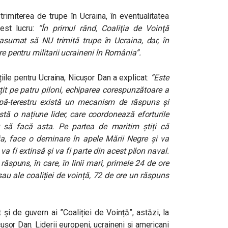
rimiterea de trupe în Ucraina, în eventualitatea
cest lucru:
“În primul rând, Coaliţia de Voinţă
sumat să NU trimită trupe în Ucraina, dar, în
re pentru militarii ucraineni în România”.
iile pentru Ucraina, Nicușor Dan a explicat:
“Este
țit pe patru piloni, echiparea corespunzătoare a
apă-terestru există un mecanism de răspuns și
istă o națiune lider, care coordonează eforturile
at să facă asta. Pe partea de maritim știți că
a, face o deminare în apele Mării Negre și va
a fi extinsă și va fi parte din acest pilon naval.
ăspuns, în care, în linii mari, primele 24 de ore
sau ale coaliției de voință, 72 de ore un răspuns
și de guvern ai ”Coaliției de Voință”, astăzi, la
cușor Dan. Liderii europeni, ucraineni şi americani