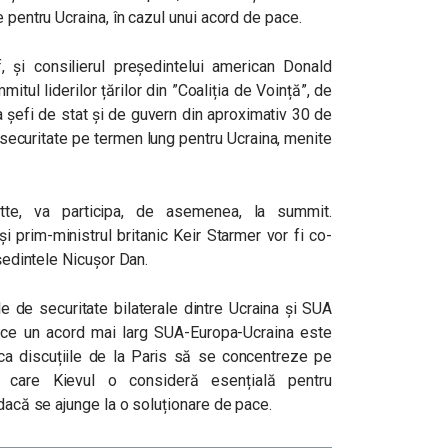
e pentru Ucraina, în cazul unui acord de pace.
 și consilierul președintelui american Donald
itul liderilor țărilor din ”Coaliția de Voință”, de
ipa șefi de stat și de guvern din aproximativ 30 de
e securitate pe termen lung pentru Ucraina, menite
tte, va participa, de asemenea, la summit.
prim-ministrul britanic Keir Starmer vor fi co-
eședintele Nicușor Dan.
le de securitate bilaterale dintre Ucraina și SUA
p ce un acord mai larg SUA-Europa-Ucraina este
 ca discuțiile de la Paris să se concentreze pe
e care Kievul o consideră esențială pentru
 dacă se ajunge la o soluționare de pace.