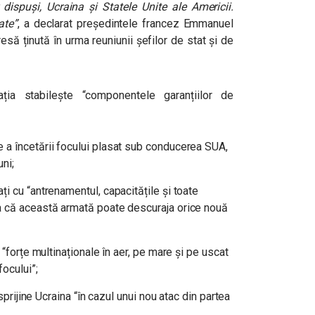
 dispuși, Ucraina și Statele Unite ale Americii.
ate”
, a declarat președintele francez Emmanuel
esă ținută în urma reuniunii șefilor de stat și de
ția stabilește “componentele garanțiilor de
a încetării focului plasat sub conducerea SUA,
uni;
i cu “antrenamentul, capacitățile și toate
a că această armată poate descuraja orice nouă
 “forțe multinaționale în aer, pe mare și pe uscat
focului”;
 sprijine Ucraina “în cazul unui nou atac din partea