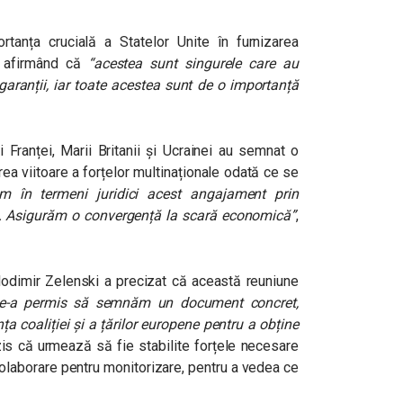
tanța crucială a Statelor Unite în furnizarea
a, afirmând că
“acestea sunt singurele care au
garanții, iar toate acestea sunt de o importanță
ii Franței, Marii Britanii și Ucrainei au semnat o
rea viitoare a forțelor multinaționale odată ce se
m în termeni juridici acest angajament prin
ie. Asigurăm o convergență la scară economică”
,
lodimir Zelenski a precizat că această reuniune
 ne-a permis să semnăm un document concret,
nța coaliției și a țărilor europene pentru a obține
zis că urmează să fie stabilite forțele necesare
olaborare pentru monitorizare, pentru a vedea ce