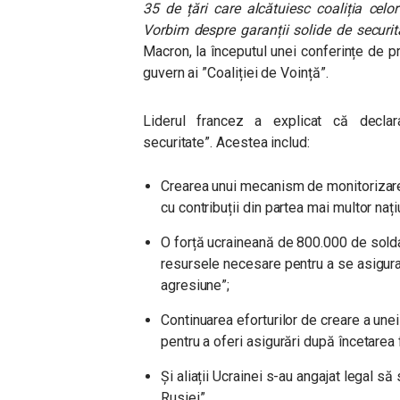
35 de țări care alcătuiesc coaliția celor
Vorbim despre garanții solide de securit
Macron, la începutul unei conferințe de pr
guvern ai ”Coaliției de Voință”.
Liderul francez a explicat că declara
securitate”. Acestea includ:
Crearea unui mecanism de monitorizare 
cu contribuții din partea mai multor nați
O forță ucraineană de 800.000 de soldaț
resursele necesare pentru a se asigur
agresiune”;
Continuarea eforturilor de creare a unei
pentru a oferi asigurări după încetarea 
Și aliații Ucrainei s-au angajat legal să
Rusiei”.