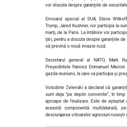
vor discuta despre garanţiile de securitat
Emisarul special al SUA, Steve Witkoff,
Trump, Jared Kushner, vor participa la summ
marți, de la Paris. La întâlnire vor partic
țări, pentru a discuta despre garanțiile d
să prevină o nouă invazie rusă.
Secretarul general al NATO, Mark Ru
Președintele francez Emmanuel Macron și 
gazda reuniunii, la care va participa și pr
Volodimir Zelenski a declarat că garanții
sunt deja ”pe deplin convenite”, în tim
aproape de finalizare. Este de așteptat
această componentă multilaterală, p
descurajarea viitoarelor agresiuni rusești