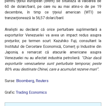
pentru țițeiul european (Brent) se situează la valoarea de
60 de dolari/baril, pe care nu au mai atins-o de pe 19
decembrie, în timp ce țițeiul american (WTI) se
tranzacționează la 56,57 dolari/baril.
Analiștii au declarat că orice perturbare suplimentară a
exporturilor Venezuelei va avea un impact redus asupra
prețurilor, pe termen scurt. Kazuhiko Fuji, consultant la
Institutul de Cercetare Economică, Comerț și Industrie din
Japonia, a remarcat că atacurile americane asupra
Venezuelei nu au afectat industria petrolieră:
“Chiar dacă
exporturile venezuelene sunt perturbate temporar, peste
80% erau destinate Chinei, care a acumulat rezerve mari”.
Surse:
Bloomberg
,
Reuters
Grafic:
Trading Economics