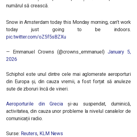
numărul să crească.
Snow in Amsterdam today this Monday morning, can’t work
today just going to be indoors.
pic.twitter.com/oZ5f5sBZXu
— Emmanuel Crowns (@crowns_emmanuel)
January 5,
2026
Schiphol este unul dintre cele mai aglomerate aeroporturi
din Europa și, din cauza vremii, a fost forțat să anuleze
sute de zboruri încă de vineri.
Aeroporturile din Grecia
și-au suspendat, duminică,
activitatea, din cauza unor probleme la nivelul canalelor de
comunicații radio.
Surse:
Reuters
,
KLM News