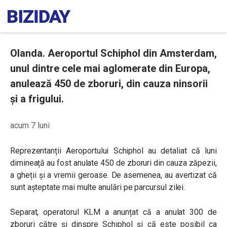
Olanda. Aeroportul Schiphol din Amsterdam,
unul dintre cele mai aglomerate din Europa,
anulează 450 de zboruri, din cauza ninsorii
și a frigului.
acum 7 luni
Reprezentanții Aeroportului Schiphol au detaliat că luni
dimineață au fost anulate 450 de zboruri din cauza zăpezii,
a gheții și a vremii geroase. De asemenea, au avertizat că
sunt așteptate mai multe anulări pe parcursul zilei.
Separat, operatorul KLM a anunțat că a anulat 300 de
zboruri către și dinspre Schiphol și că este posibil ca