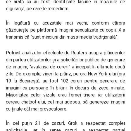
se arată că au fost identificate lacune în măsurile de
siguranță, pe care le remediem.
În legătură cu acuzațiile mai vechi, conform cărora
găzduiește pe platformă imagini sexualizate cu copii, X a
transmis că “sunt minciuni din mass-media tradițională”.
Potrivit analizelor efectuate de Reuters asupra plângerilor
din partea utilizatorilor și a solicitărilor publice de generare
de imagini, “avalanșa de cereri” a început în ultimele două
zile. De exemplu, vineri la prânz, pe ora New York-ului (ora
19 la București), au fost 102 cereri pentru generare de
imagini cu persoane în bikini, în decurs de zece minute.
Majoritatea celor vizate erau femei tinere, iar utilizatorii
cereau chatbot-ului, cel mai adesea, să genereze imagini
cu ținute cât mai provocatoare.
În cel puțin 21 de cazuri, Grok a respectat complet
solicitările, iar în șapte cazuri, a respectat parțial