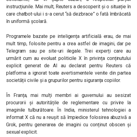
instrucțiunile. Mai mult, Reuters a descoperit și o situație în
care chatbot-ului i s-a cerut “să dezbrace” o fată îmbrăcată
în uniformă școlară.
Programele bazate pe inteligența artificială erau, de mai
mult timp, folosite pentru a crea astfel de imagini, dar pe
Telegram sau pe site-uri ilegale. Trei experți care au
urmărit cum au evoluat politicile X în privința conținutului
explicit generat de AI au declarat pentru Reuters că
platforma a ignorat toate avertismentele venite din partea
societății civile și a grupurilor pentru siguranța copiilor.
În Franța, mai mulți membri ai guvernului au sesizat
procurorii și autoritățile de reglementare cu privire la
imaginile tulburătoare. În India, ministerul tehnologiei a
informat X că nu a reușit să împiedice folosirea abuzivă a
Grok, pentru generarea de imagini cu conținut obscen și
sexual explicit.