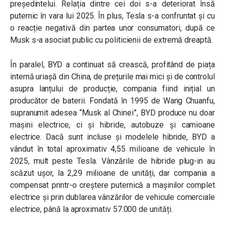
președintelui. Relația dintre cei doi s-a deteriorat însă
puternic în vara lui 2025. În plus, Tesla s-a confruntat și cu
o reacție negativă din partea unor consumatori, după ce
Musk s-a asociat public cu politicienii de extremă dreaptă.
În paralel, BYD a continuat să crească, profitând de piața
internă uriașă din China, de prețurile mai mici și de controlul
asupra lanțului de producție, compania fiind inițial un
producător de baterii. Fondată în 1995 de Wang Chuanfu,
supranumit adesea “Musk al Chinei”, BYD produce nu doar
mașini electrice, ci și hibride, autobuze și camioane
electrice. Dacă sunt incluse și modelele hibride, BYD a
vândut în total aproximativ 4,55 milioane de vehicule în
2025, mult peste Tesla. Vânzările de hibride plug-in au
scăzut ușor, la 2,29 milioane de unități, dar compania a
compensat printr-o creștere puternică a mașinilor complet
electrice și prin dublarea vânzărilor de vehicule comerciale
electrice, până la aproximativ 57.000 de unități.