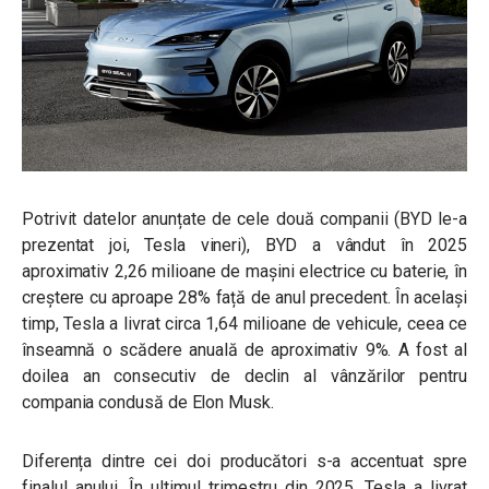
Potrivit datelor anunțate de cele două companii (BYD le-a
prezentat joi, Tesla vineri), BYD a vândut în 2025
aproximativ 2,26 milioane de mașini electrice cu baterie, în
creștere cu aproape 28% față de anul precedent. În același
timp, Tesla a livrat circa 1,64 milioane de vehicule, ceea ce
înseamnă o scădere anuală de aproximativ 9%. A fost al
doilea an consecutiv de declin al vânzărilor pentru
compania condusă de Elon Musk.
Diferența dintre cei doi producători s-a accentuat spre
finalul anului. În ultimul trimestru din 2025, Tesla a livrat