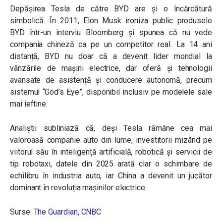
Depășirea Tesla de către BYD are și o încărcătură
simbolică. În 2011, Elon Musk ironiza public produsele
BYD într-un interviu Bloomberg și spunea că nu vede
compania chineză ca pe un competitor real. La 14 ani
distanță, BYD nu doar că a devenit lider mondial la
vânzările de mașini electrice, dar oferă și tehnologii
avansate de asistență și conducere autonomă, precum
sistemul “God’s Eye”, disponibil inclusiv pe modelele sale
mai ieftine.
Analiștii subliniază că, deși Tesla rămâne cea mai
valoroasă companie auto din lume, investitorii mizând pe
viitorul său în inteligență artificială, robotică și servicii de
tip robotaxi, datele din 2025 arată clar o schimbare de
echilibru în industria auto, iar China a devenit un jucător
dominant în revoluția mașinilor electrice.
Surse:
The Guardian
,
CNBC