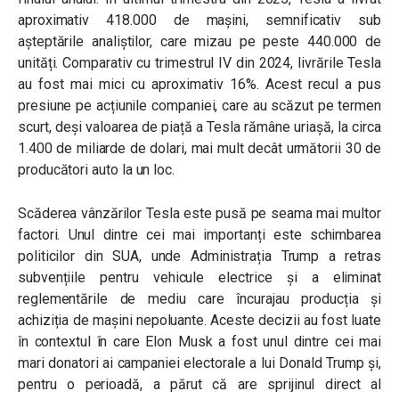
aproximativ 418.000 de mașini, semnificativ sub
așteptările analiștilor, care mizau pe peste 440.000 de
unități. Comparativ cu trimestrul IV din 2024, livrările Tesla
au fost mai mici cu aproximativ 16%. Acest recul a pus
presiune pe acțiunile companiei, care au scăzut pe termen
scurt, deși valoarea de piață a Tesla rămâne uriașă, la circa
1.400 de miliarde de dolari, mai mult decât următorii 30 de
producători auto la un loc.
Scăderea vânzărilor Tesla este pusă pe seama mai multor
factori. Unul dintre cei mai importanți este schimbarea
politicilor din SUA, unde Administrația Trump a retras
subvențiile pentru vehicule electrice și a eliminat
reglementările de mediu care încurajau producția și
achiziția de mașini nepoluante. Aceste decizii au fost luate
în contextul în care Elon Musk a fost unul dintre cei mai
mari donatori ai campaniei electorale a lui Donald Trump și,
pentru o perioadă, a părut că are sprijinul direct al