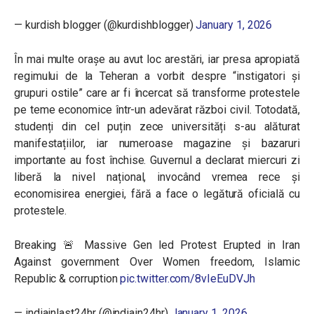
— kurdish blogger (@kurdishblogger)
January 1, 2026
În mai multe orașe au avut loc arestări, iar presa apropiată
regimului de la Teheran a vorbit despre “instigatori și
grupuri ostile” care ar fi încercat să transforme protestele
pe teme economice într-un adevărat război civil. Totodată,
studenți din cel puțin zece universități s-au alăturat
manifestațiilor, iar numeroase magazine și bazaruri
importante au fost închise. Guvernul a declarat miercuri zi
liberă la nivel național, invocând vremea rece și
economisirea energiei, fără a face o legătură oficială cu
protestele.
Breaking 🚨 Massive Gen led Protest Erupted in Iran
Against government Over Women freedom, Islamic
Republic & corruption
pic.twitter.com/8vIeEuDVJh
— indiainlast24hr (@indiain24hr)
January 1, 2026