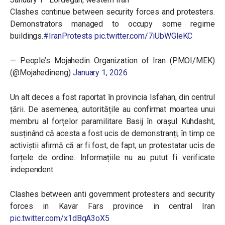
Clashes continue between security forces and protesters.
Demonstrators managed to occupy some regime
buildings.
#IranProtests
pic.twitter.com/7iUbWGleKC
— People’s Mojahedin Organization of Iran (PMOI/MEK)
(@Mojahedineng)
January 1, 2026
Un alt deces a fost raportat în provincia Isfahan, din centrul
țării. De asemenea, autoritățile au confirmat moartea unui
membru al forțelor paramilitare Basij în orașul Kuhdasht,
susținând că acesta a fost ucis de demonstranți, în timp ce
activiștii afirmă că ar fi fost, de fapt, un protestatar ucis de
forțele de ordine. Informațiile nu au putut fi verificate
independent.
Clashes between anti government protesters and security
forces in Kavar Fars province in central Iran
pic.twitter.com/x1dBqA3oX5