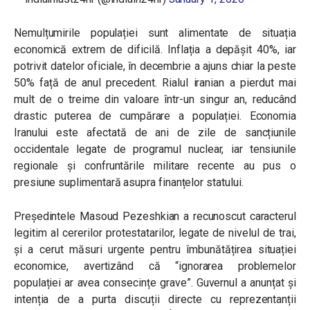
Nemulțumirile populației sunt alimentate de situația
economică extrem de dificilă. Inflația a depășit 40%, iar
potrivit datelor oficiale, în decembrie a ajuns chiar la peste
50% față de anul precedent. Rialul iranian a pierdut mai
mult de o treime din valoare într-un singur an, reducând
drastic puterea de cumpărare a populației. Economia
Iranului este afectată de ani de zile de sancțiunile
occidentale legate de programul nuclear, iar tensiunile
regionale și confruntările militare recente au pus o
presiune suplimentară asupra finanțelor statului.
Președintele Masoud Pezeshkian a recunoscut caracterul
legitim al cererilor protestatarilor, legate de nivelul de trai,
și a cerut măsuri urgente pentru îmbunătățirea situației
economice, avertizând că “ignorarea problemelor
populației ar avea consecințe grave”. Guvernul a anunțat și
intenția de a purta discuții directe cu reprezentanții