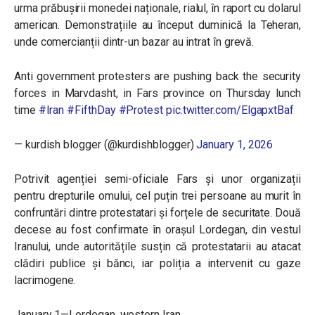
urma prăbușirii monedei naționale, rialul, în raport cu dolarul
american. Demonstrațiile au început duminică la Teheran,
unde comercianții dintr-un bazar au intrat în grevă.
Anti government protesters are pushing back the security
forces in Marvdasht, in Fars province on Thursday lunch
time
#Iran
#FifthDay
#Protest
pic.twitter.com/ElgapxtBaf
— kurdish blogger (@kurdishblogger)
January 1, 2026
Potrivit agenției semi-oficiale Fars și unor organizații
pentru drepturile omului, cel puțin trei persoane au murit în
confruntări dintre protestatari și forțele de securitate. Două
decese au fost confirmate în orașul Lordegan, din vestul
Iranului, unde autoritățile susțin că protestatarii au atacat
clădiri publice și bănci, iar poliția a intervenit cu gaze
lacrimogene.
January 1—Lordegan, western Iran