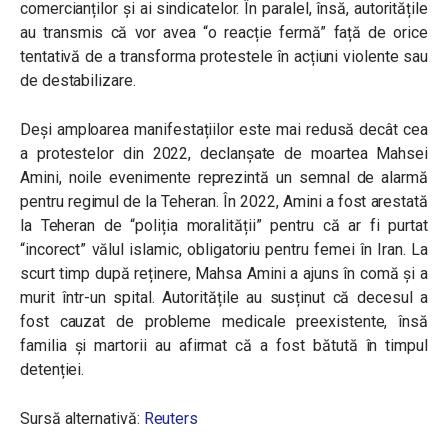
comercianților și ai sindicatelor. În paralel, însă, autoritățile
au transmis că vor avea “o reacție fermă” față de orice
tentativă de a transforma protestele în acțiuni violente sau
de destabilizare.
Deși amploarea manifestațiilor este mai redusă decât cea
a protestelor din 2022, declanșate de moartea Mahsei
Amini, noile evenimente reprezintă un semnal de alarmă
pentru regimul de la Teheran. În 2022, Amini a fost arestată
la Teheran de “poliția moralității” pentru că ar fi purtat
“incorect” vălul islamic, obligatoriu pentru femei în Iran. La
scurt timp după reținere, Mahsa Amini a ajuns în comă și a
murit într-un spital. Autoritățile au susținut că decesul a
fost cauzat de probleme medicale preexistente, însă
familia și martorii au afirmat că a fost bătută în timpul
detenției.
Sursă alternativă:
Reuters