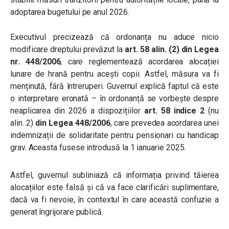
adoptarea bugetului pe anul 2026.
Executivul precizează că ordonanța nu aduce nicio
modificare dreptului prevăzut la
art. 58 alin. (2) din Legea
nr. 448/2006
, care reglementează acordarea alocației
lunare de hrană pentru acești copii. Astfel, măsura va fi
menținută, fără întreruperi. Guvernul explică faptul că este
o interpretare eronată – în ordonanță se vorbește despre
neaplicarea din 2026 a dispozițiilor
art. 58 indice 2
(nu
alin. 2)
din Legea 448/2006
, care prevedea acordarea unei
indemnizații de solidaritate pentru pensionari cu handicap
grav. Aceasta fusese introdusă la 1 ianuarie 2025.
Astfel, guvernul subliniază că informația privind tăierea
alocațiilor este falsă și că va face clarificări suplimentare,
dacă va fi nevoie, în contextul în care această confuzie a
generat îngrijorare publică.