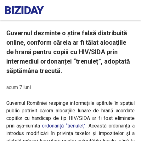
Guvernul dezminte o știre falsă distribuită
online, conform căreia ar fi tăiat alocațiile
de hrană pentru copiii cu HIV/SIDA prin
intermediul ordonanței “trenuleț”, adoptată
săptămâna trecută.
acum 7 luni
Guvernul României respinge informațiile apărute în spațiul
public potrivit cărora alocațiile lunare de hrană acordate
copiilor cu handicap de tip HIV/SIDA ar fi fost eliminate
prin așa-numita
ordonanță “trenuleț”
. Această ordonanță a
introdus
modificări în privința taxelor și impozitelor și a
stabilit măsuri tranzitorii pentru autoritățile locale, până la