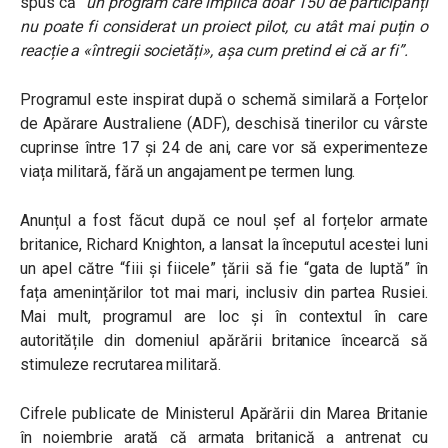
spus că
“un program care implică doar 150 de participanți
nu poate fi considerat un proiect pilot, cu atât mai puțin o
reacție a «întregii societăți», așa cum pretind ei că ar fi”.
Programul este inspirat după o schemă similară a Forțelor
de Apărare Australiene (ADF), deschisă tinerilor cu vârste
cuprinse între 17 și 24 de ani, care vor să experimenteze
viața militară, fără un angajament pe termen lung.
Anunțul a fost făcut după ce noul șef al forțelor armate
britanice, Richard Knighton, a lansat la începutul acestei luni
un apel către “fiii și fiicele” țării să fie “gata de luptă” în
fața amenințărilor tot mai mari, inclusiv din partea Rusiei.
Mai mult, programul are loc și în contextul în care
autoritățile din domeniul apărării britanice încearcă să
stimuleze recrutarea militară.
Cifrele publicate de Ministerul Apărării din Marea Britanie
în noiembrie arată că armata britanică a antrenat cu