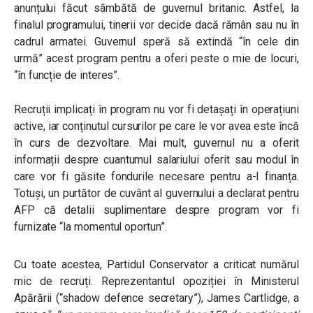
anunțului făcut sâmbătă de guvernul britanic. Astfel, la
finalul programului, tinerii vor decide dacă rămân sau nu în
cadrul armatei. Guvernul speră să extindă “în cele din
urmă” acest program pentru a oferi peste o mie de locuri,
“în funcție de interes”.
Recruții implicați în program nu vor fi detașați în operațiuni
active, iar conținutul cursurilor pe care le vor avea este încă
în curs de dezvoltare. Mai mult, guvernul nu a oferit
informații despre cuantumul salariului oferit sau modul în
care vor fi găsite fondurile necesare pentru a-l finanța.
Totuși, un purtător de cuvânt al guvernului a declarat pentru
AFP că detalii suplimentare despre program vor fi
furnizate “la momentul oportun”.
Cu toate acestea, Partidul Conservator a criticat numărul
mic de recruți. Reprezentantul opoziției în Ministerul
Apărării (“shadow defence secretary”), James Cartlidge, a