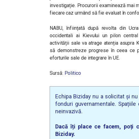
investigație. Procurorii examinează mai mul
fiecare caz urmând să fie evaluat în confo
NABU, înființată după revolta din Ucra
occidentali ai Kievului un pilon central
activității sale va atrage atenția asupra 
să demonstreze progrese în ceea ce pri
eforturile sale de integrare în UE.
Sursă:
Politico
Echipa Biziday nu a solicitat și n
fonduri guvernamentale. Spațiile d
neinvazivă.
Dacă îți place ce facem, poți c
Biziday.