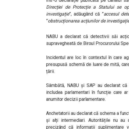
Într-o declarație publicată pe canalul 
Direcției de Protecție a Statului se o
investigație
”, adăugând că ”
accesul detec
”
obstrucționarea acțiunilor de investigație
NABU a declarat că detectivii săi acți
supravegheată de Biroul Procurorului Spec
Incidentul are loc în contextul în care a
presupusă schemă de luare de mită, care
țării.
Sâmbătă, NABU și SAP au declarat că a
includea parlamentari în funcție care ar
anumitor decizii parlamentare.
Anchetatorii au declarat că schema a funcț
și alți intermediari. Autoritățile nu au 
precizând că informații suplimentare vo