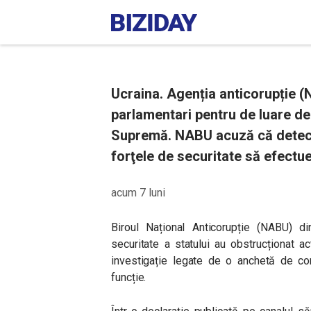
Ucraina. Agenția anticorupție 
parlamentari pentru de luare de
Supremă. NABU acuză că detecti
forţele de securitate să efectue
acum 7 luni
Biroul Național Anticorupție (NABU) d
securitate a statului au obstrucționat act
investigație legate de o anchetă de cor
funcție.