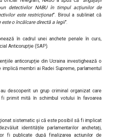
său oficial Telegram, NABU a spus că ”
angajații
pun detectivilor NABU în timpul acțiunilor de
tivilor este restricționat
”. Biroul a subliniat că
 este o încălcare directă a legii
”.
onează în cadrul unei anchete penale în curs,
ial Anticorupție (SAP).
gențiile anticorupție din Ucraina investighează o
 implică membri ai Radei Supreme, parlamentul
u descoperit un grup criminal organizat care
 fi primit mită în schimbul votului în favoarea
ionat sistematic și că este posibil să fi implicat
dezvăluit identitățile parlamentarilor anchetați,
r fi publicate după finalizarea acțiunilor de