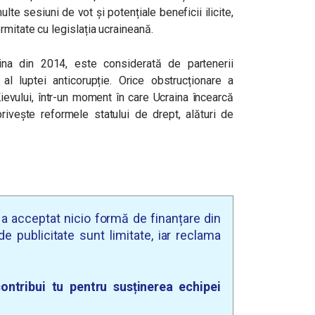
te sesiuni de vot și potențiale beneficii ilicite,
rmitate cu legislația ucraineană.
ina din 2014, este considerată de partenerii
 al luptei anticorupție. Orice obstrucționare a
Kievului, într-un moment în care Ucraina încearcă
vește reformele statului de drept, alături de
u a acceptat nicio formă de finanțare din
e publicitate sunt limitate, iar reclama
ontribui tu pentru susținerea echipei