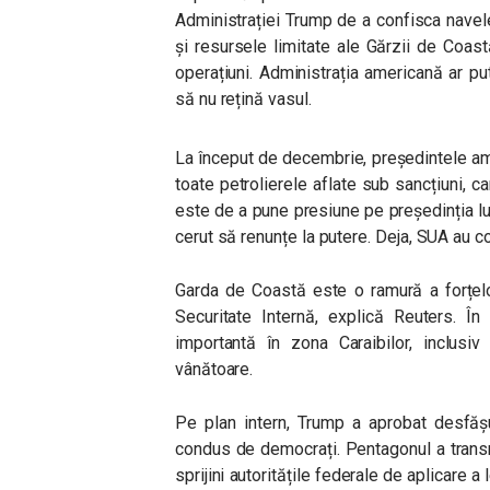
Administrației Trump de a confisca navele
și resursele limitate ale Gărzii de Coas
operațiuni.
Administrația americană ar pu
să nu rețină vasul.
La început de decembrie, președintele a
toate petrolierele aflate sub sancțiuni, c
este de a pune presiune pe președinția lu
cerut să renunțe la putere. Deja, SUA au 
Garda de Coastă este o ramură a forțelo
Securitate Internă, explică Reuters. În
importantă în zona Caraibilor, inclusi
vânătoare.
Pe plan intern, Trump a aprobat desfășu
condus de democrați. Pentagonul a transm
sprijini autoritățile federale de aplicare a 