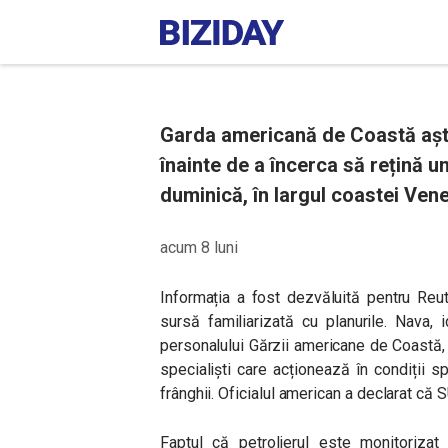
Garda americană de Coastă aște
înainte de a încerca să rețină u
duminică, în largul coastei Ven
acum 8 luni
Informația a fost dezvăluită pentru Reu
sursă familiarizată cu planurile. Nava, 
personalului Gărzii americane de Coastă, 
specialiști care acționează în condiții sp
frânghii. Oficialul american a declarat că 
Faptul că petrolierul este monitorizat