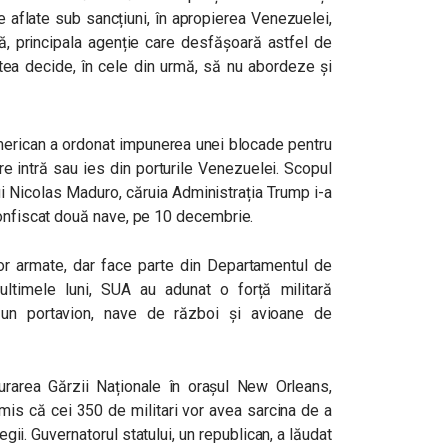
 aflate sub sancțiuni, în apropierea Venezuelei,
tă, principala agenție care desfășoară astfel de
tea decide, în cele din urmă, să nu abordeze și
merican a ordonat impunerea unei blocade pentru
are intră sau ies din porturile Venezuelei. Scopul
i Nicolas Maduro, căruia Administrația Trump i-a
confiscat două nave, pe 10 decembrie.
r armate, dar face parte din Departamentul de
 ultimele luni, SUA au adunat o forță militară
v un portavion, nave de război și avioane de
rarea Gărzii Naționale în orașul New Orleans,
is că cei 350 de militari vor avea sarcina de a
legii.
Guvernatorul statului, un republican, a lăudat