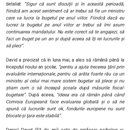
detaliat:
“Sigur că sunt discuţii şi în această perioadă,
fiindcă am acest sentiment că ar trebui să fie un ministru
care va lucra la bugetul pe anul viitor. Fiindcă dacă eu
lucrez la bugetul pe anul viitor ar trebui să îmi asum
continuarea mandatului. Nu este corect să te angajezi, să
faci un buget pe un an şi după aceea să îţi iei lucrurile şi
să pleci”.
David a precizat că în luna mai, a ales să rămână până la
începutul noului an școlar,
“
pentru a ajuta trecerea ţării prin
evaluările internaţionale, pentru că arăta foarte rău ca un
ministru al celui mai mare sistem bugetar să plece şi nu
ştiam cum o să înceapă şcoala după măsurile fiscal-
bugetare”.
După aceea,
“ideea era că rămân până când
Comisia Europeană face evaluarea globală şi o să ne
spună că lucrurile sunt ok, fondurile europene nu sunt
blocate şi ţara este stabilă”.
Daniel David (53 de ani) este de profesie psiholog și,