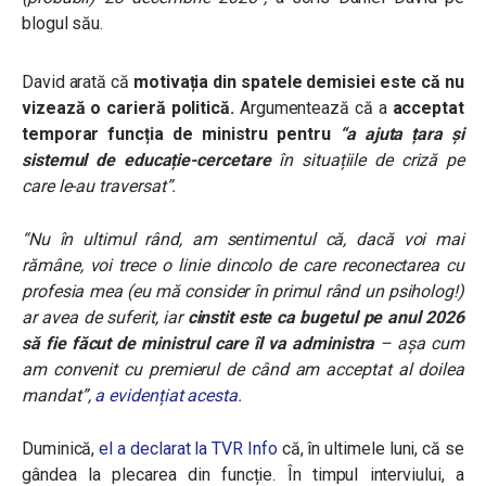
blogul său.
David arată că
motivația din spatele demisiei este că nu
vizează o carieră politică.
Argumentează că a
acceptat
temporar funcția de ministru pentru
“a ajuta țara și
sistemul de educație-cercetare
în situațiile de criză pe
care le-au traversat”.
“Nu în ultimul rând, am sentimentul că, dacă voi mai
rămâne, voi trece o linie dincolo de care reconectarea cu
profesia mea (eu mă consider în primul rând un psiholog!)
ar avea de suferit, iar
cinstit este ca bugetul pe anul 2026
să fie făcut de ministrul care îl va administra
– așa cum
am convenit cu premierul de când am acceptat al doilea
mandat”
,
a evidențiat acesta
.
Duminică,
el a declarat la TVR Info
că, în ultimele luni, că se
gândea la plecarea din funcție. În timpul interviului, a