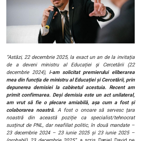
“Astăzi, 22 decembrie 2025, la exact un an de la invitația
de a deveni ministru al Educației și Cercetării (22
decembrie 2024),
i-am solicitat premierului eliberarea
mea din funcția de ministru al Educației și Cercetării, prin
depunerea demisiei la cabinetul acestuia. Recent am
primit confirmarea. Deși demisia este un act unilateral,
am vrut să fie o plecare amiabilă, așa cum a fost și
colaborarea noastră.
A fost o onoare să servesc țara
noastră din această poziție ca specialist/tehnocrat
susținut de PNL, dar neafiliat politic, în două mandate –
23 decembrie 2024 – 23 iunie 2025 și 23 iunie 2025 –
(probabil) 23 decembrie 2025”
,
a scris Daniel David pe