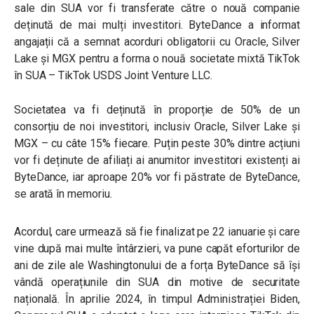
sale din SUA vor fi transferate către o nouă companie
deținută de mai mulți investitori. ByteDance a informat
angajații că a semnat acorduri obligatorii cu Oracle, Silver
Lake și MGX pentru a forma o nouă societate mixtă TikTok
în SUA – TikTok USDS Joint Venture LLC.
Societatea va fi deținută în proporție de 50% de un
consorțiu de noi investitori, inclusiv Oracle, Silver Lake și
MGX – cu câte 15% fiecare. Puțin peste 30% dintre acțiuni
vor fi deținute de afiliați ai anumitor investitori existenți ai
ByteDance, iar aproape 20% vor fi păstrate de ByteDance,
se arată în memoriu.
Acordul, care urmează să fie finalizat pe 22 ianuarie și care
vine după mai multe întârzieri, va pune capăt eforturilor de
ani de zile ale Washingtonului de a forța ByteDance să își
vândă operațiunile din SUA din motive de securitate
națională. În aprilie 2024, în timpul Administrației Biden,