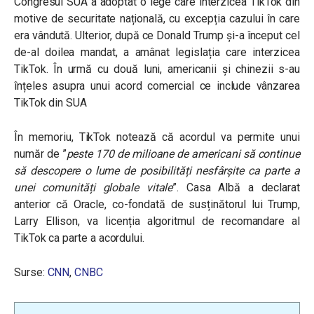
Congresul SUA a adoptat o lege care interzicea TikTok din
motive de securitate națională, cu excepția cazului în care
era vândută. Ulterior, după ce Donald Trump și-a început cel
de-al doilea mandat, a amânat legislația care interzicea
TikTok. În urmă cu două luni, americanii și chinezii s-au
înțeles asupra unui acord comercial ce include vânzarea
TikTok din SUA
În memoriu, TikTok notează că acordul va permite unui
număr de ”
peste 170 de milioane de americani să continue
să descopere o lume de posibilități nesfârșite ca parte a
unei comunități globale vitale
”. Casa Albă a declarat
anterior că Oracle, co-fondată de susținătorul lui Trump,
Larry Ellison, va licenția algoritmul de recomandare al
TikTok ca parte a acordului.
Surse:
CNN
,
CNBC