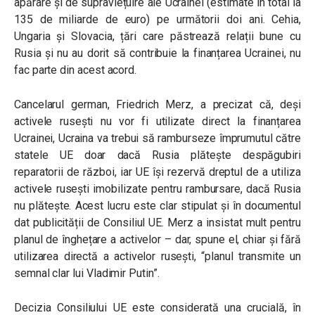
apărare și de supraviețuire ale Ucrainei (estimate în total la
135 de miliarde de euro) pe următorii doi ani. Cehia,
Ungaria și Slovacia, țări care păstrează relații bune cu
Rusia și nu au dorit să contribuie la finanțarea Ucrainei, nu
fac parte din acest acord.
Cancelarul german, Friedrich Merz, a precizat că, deși
activele rusești nu vor fi utilizate direct la finanțarea
Ucrainei, Ucraina va trebui să ramburseze împrumutul către
statele UE doar dacă Rusia plătește despăgubiri
reparatorii de război, iar UE își rezervă dreptul de a utiliza
activele rusești imobilizate pentru rambursare, dacă Rusia
nu plătește. Acest lucru este clar stipulat și în documentul
dat publicității de Consiliul UE. Merz a insistat mult pentru
planul de înghețare a activelor – dar, spune el, chiar și fără
utilizarea directă a activelor rusești, “planul transmite un
semnal clar lui Vladimir Putin”.
Decizia Consiliului UE este considerată una crucială, în