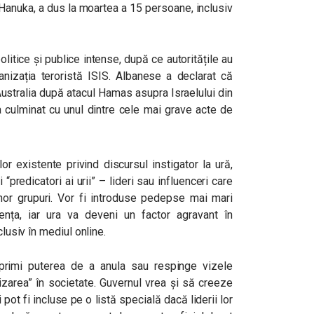
 Hanuka, a dus la moartea a 15 persoane, inclusiv
litice și publice intense, după ce autoritățile au
ganizația teroristă ISIS. Albanese a declarat că
Australia după atacul Hamas asupra Israelului din
culminat cu unul dintre cele mai grave acte de
or existente privind discursul instigator la ură,
 “predicatori ai urii” – lideri sau influenceri care
unor grupuri. Vor fi introduse pedepse mai mari
nța, iar ura va deveni un factor agravant în
clusiv în mediul online.
primi puterea de a anula sau respinge vizele
zarea” în societate. Guvernul vrea și să creeze
ot fi incluse pe o listă specială dacă liderii lor