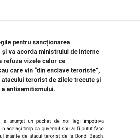
egile pentru sancționarea
ă și va acorda ministrului de Interne
 refuza vizele celor ce
au care vin “din enclave teroriste”,
tacului terorist de zilele trecute și
 a antisemitismului.
e, a anunțat un pachet de noi legi împotriva
 în același timp că guvernul său ar fi putut face
l înainte de atacul terorist de la Bondi Beach.