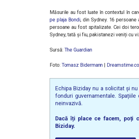
Măsurile au fost luate în contextul în ca
pe plaja Bondi
, din Sydney. 16 persoane au
persoane au fost spitalizate. Cei doi terori
Sydney, tată și fiu, pakistanezi veniți cu vi
Sursă:
The Guardian
Foto:
Tomasz Bidermann
|
Dreamstime.c
Echipa Biziday nu a solicitat și n
fonduri guvernamentale. Spațiile d
neinvazivă.
Dacă îți place ce facem, poți c
Biziday.