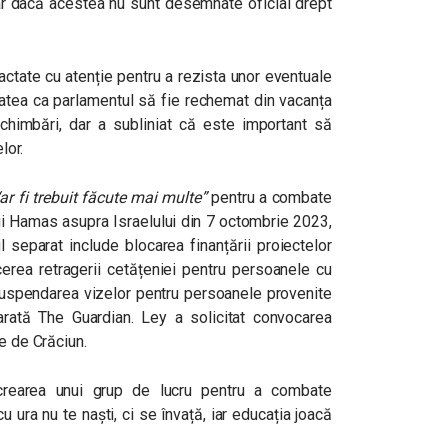
ar dacă acestea nu sunt desemnate oficial drept
actate cu atenție pentru a rezista unor eventuale
itatea ca parlamentul să fie rechemat din vacanța
himbări, dar a subliniat că este important să
lor.
ar fi trebuit făcute mai multe”
pentru a combate
lui Hamas asupra Israelului din 7 octombrie 2023,
ul separat include blocarea finanțării proiectelor
ucerea retragerii cetățeniei pentru persoanele cu
 suspendarea vizelor pentru persoanele provenite
arată The Guardian. Ley a solicitat convocarea
te de Crăciun.
 crearea unui grup de lucru pentru a combate
 ura nu te naști, ci se învață, iar educația joacă