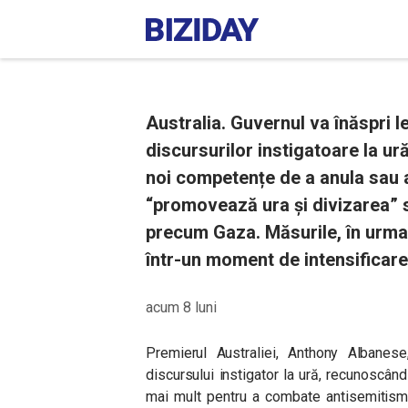
Australia. Guvernul va înăspri l
discursurilor instigatoare la ur
noi competențe de a anula sau a
“promovează ura și divizarea” s
precum Gaza. Măsurile, în urma a
într-un moment de intensificare
acum 8 luni
Premierul Australiei, Anthony Albanes
discursului instigator la ură, recunoscând
mai mult pentru a combate antisemitismu