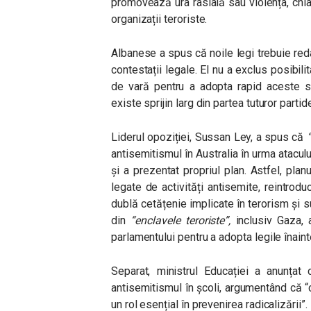
promovează ura rasială sau violența, chi
organizații teroriste.
Albanese a spus că noile legi trebuie red
contestații legale. El nu a exclus posibil
de vară pentru a adopta rapid aceste sc
existe sprijin larg din partea tuturor partide
Liderul opoziției, Sussan Ley, a spus că
“
antisemitismul în Australia în urma atacu
și a prezentat propriul plan. Astfel, plan
legate de activități antisemite, reintrod
dublă cetățenie implicate în terorism și
din
“enclavele teroriste”,
inclusiv Gaza, 
parlamentului pentru a adopta legile înain
Separat, ministrul Educației a anunțat
antisemitismul în școli, argumentând că “cu
un rol esențial în prevenirea radicalizării”.