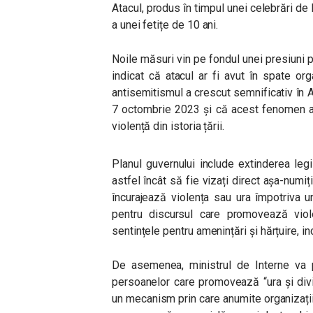
Atacul, produs în timpul unei celebrări de
a unei fetițe de 10 ani.
Noile măsuri vin pe fondul unei presiuni po
indicat că atacul ar fi avut în spate or
antisemitismul a crescut semnificativ în 
7 octombrie 2023 și că acest fenomen a 
violență din istoria țării.
Planul guvernului include extinderea legil
astfel încât să fie vizați direct așa-numiții
încurajează violența sau ura împotriva 
pentru discursul care promovează viole
sentințele pentru amenințări și hărțuire, in
De asemenea, ministrul de Interne va 
persoanelor care promovează “ura și divi
un mecanism prin care anumite organizații p