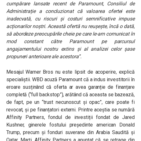
cumpărare lansate recent de Paramount, Consiliul de
Administrație a concluzionat că valoarea ofertei este
inadecvată, cu riscuri și costuri semnificative impuse
acționarilor noștri. Această ofertă nu reușește, încă o dată,
să abordeze preocupările cheie pe care le-am comunicat în
mod constant către Paramount pe parcursul
angajamentului nostru extins și al analizei celor șase
propuneri anterioare ale acestora”.
Mesajul Warner Bros nu este lipsit de acoperire, explică
specialiștii. WBD acuză Paramount că a indus investitorii în
eroare susținând că oferta ar avea garanție de finanțare
completă (“full backstop”), arătând că aceasta se bazează,
de fapt, pe un “trust necunoscut și opac”, care poate fi
revocat, și pe finanțatori externi. Printre aceștia se numără
Affinity Partners, fondul de investiții fondat de Jared
Kushner, ginerele fostului președinte american Donald
Trump, precum și fonduri suverane din Arabia Saudită și
Qatar. Marți, Affinity Partners a anunțat că se retrage din