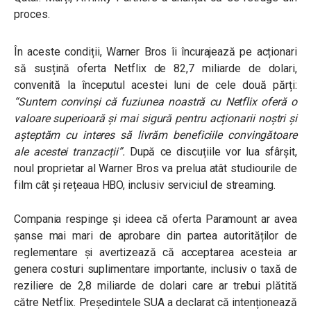
proces.
În aceste condiții, Warner Bros îi încurajează pe acționari
să susțină oferta Netflix de 82,7 miliarde de dolari,
convenită la începutul acestei luni de cele două părți:
“Suntem convinși că fuziunea noastră cu Netflix oferă o
valoare superioară și mai sigură pentru acționarii noștri și
așteptăm cu interes să livrăm beneficiile convingătoare
ale acestei tranzacții”.
După ce discuțiile vor lua sfârșit,
noul proprietar al Warner Bros va prelua atât studiourile de
film cât și rețeaua HBO, inclusiv serviciul de streaming.
Compania respinge și ideea că oferta Paramount ar avea
șanse mai mari de aprobare din partea autorităților de
reglementare și avertizează că acceptarea acesteia ar
genera costuri suplimentare importante, inclusiv o taxă de
reziliere de 2,8 miliarde de dolari care ar trebui plătită
către Netflix. Președintele SUA a declarat că intenționează