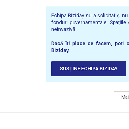
Echipa Biziday nu a solicitat și n
fonduri guvernamentale. Spațiile d
neinvazivă.
Dacă îți place ce facem, poți c
Biziday.
SUSȚINE ECHIPA BIZIDAY
Mai 