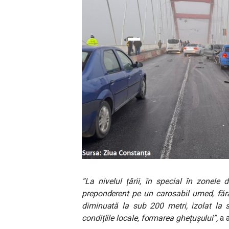
“La nivelul țării, în special în zonele
preponderent pe un carosabil umed, fără p
diminuată la sub 200 metri, izolat la s
condițiile locale, formarea ghețușului”,
a a