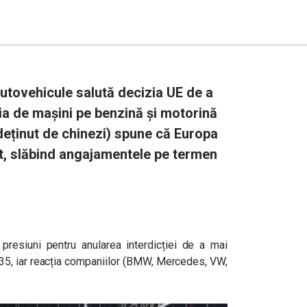
utovehicule salută decizia UE de a
ția de mașini pe benzină și motorină
deținut de chinezi) spune că Europa
rt, slăbind angajamentele pe termen
 presiuni pentru anularea interdicției de a mai
35, iar reacția companiilor (BMW, Mercedes, VW,