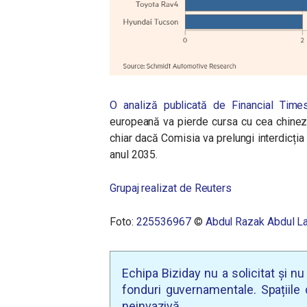
O analiză publicată de Financial Time
europeană va pierde cursa cu cea chineză,
chiar dacă Comisia va prelungi interdicți
anul 2035.
Grupaj realizat de Reuters
Foto:
225536967
©
Abdul Razak Abdul La
Echipa Biziday nu a solicitat și n
fonduri guvernamentale. Spațiile d
neinvazivă.