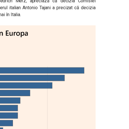
riedrich Merz, apreciază că decizia Comisiei
ierul italian Antonio Tajani a precizat că decizia
 în Italia.