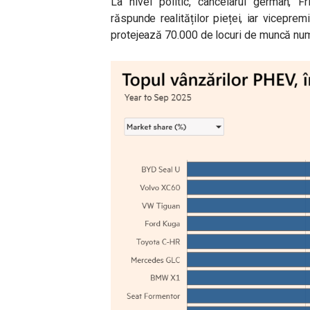
La nivel politic, cancelarul german, F
răspunde realităților pieței, iar viceprem
protejează 70.000 de locuri de muncă numai