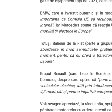
gaze de eșapament față de 2021, ceea ce o
BMW, care a investit puternic și în mo
importanta ca Comisia UE să recunoască
internă”
, iar Mercedes spune că reacția
mobilității electrice în Europa”
.
Totuși, italienii de la Fiat (parte a grup
abordează în mod semnificativ problem
moment, pentru că nu oferă o traiectorie
ușoare”
.
Grupul Renault (care face în România
Comisiei, despre care spune că
“pune a
vehiculelor electrice, atât prin introduce
4,2 metri, cât și printr-o inițiativă europe
Volkswagen apreciază, la rândul său, sprij
păstrarea motoarelor cu ardere internă ca 