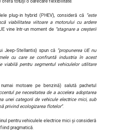
feră totuși o oarecare flexibilitate.
dele plug-in hybrid (PHEV), consideră că
“este
 viabilitatea viitoare a motorului cu ardere
 UE vine într-un moment de
“stagnare a creșterii
ului Jeep-Stellantis) spun că
“propunerea UE nu
ele cu care se confruntă industria în acest
 viabilă pentru segmentul vehiculelor utilitare
 numai motoare pe benzină) salută pachetul
ccentul pe necesitatea de a accelera adoptarea
rea unei categorii de vehicule electrice mici, sub
ană privind ecologizarea flotelor”
.
inul pentru vehiculele electrice mici și consideră
fiind pragmatică.