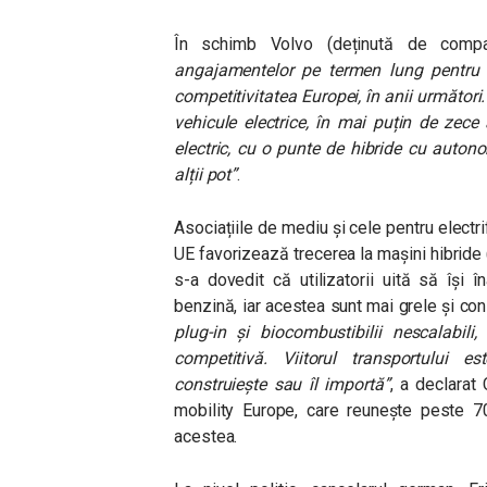
În schimb Volvo (deținută de comp
angajamentelor pe termen lung pentru 
competitivitatea Europei, în anii următori
vehicule electrice, în mai puțin de zece
electric, cu o punte de hibride cu auton
alții pot”
.
Asociațiile de mediu și cele pentru electr
UE favorizează trecerea la mașini hibride 
s-a dovedit că utilizatorii uită să își
benzină, iar acestea sunt mai grele și c
plug-in și biocombustibilii nescalabili
competitivă. Viitorul transportului e
construiește sau îl importă”
, a declarat
mobility Europe, care reunește peste 
acestea.