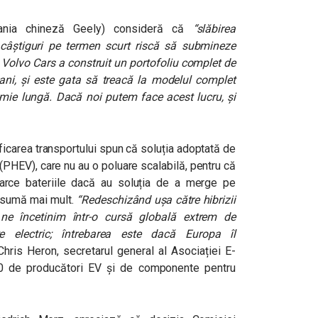
ania chineză Geely) consideră că
“slăbirea
câștiguri pe termen scurt riscă să submineze
. Volvo Cars a construit un portofoliu complet de
 ani, și este gata să treacă la modelul complet
omie lungă. Dacă noi putem face acest lucru, și
ificarea transportului spun că soluția adoptată de
(PHEV), care nu au o poluare scalabilă, pentru că
 înarce bateriile dacă au soluția de a merge pe
onsumă mai mult.
“Redeschizând ușa către hibrizii
, ne încetinim într-o cursă globală extrem de
ste electric; întrebarea este dacă Europa îl
 Chris Heron, secretarul general al Asociației E-
70 de producători EV și de componente pentru