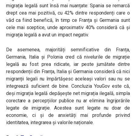
migrația legală sunt însă mai nuanțate: Spania se remarcă
drept cea mai pozitivă, cu 42% dintre respondenți care o
văd ca fiind benefică, în timp ce Franța și Germania sunt
cele mai sceptice, unde aproximativ 40% consideră că și
migrația legală a avut un impact negativ.
De asemenea, majorități semnificative din Franța,
Germania, Italia și Polonia cred că nivelurile de migrație
legală au fost prea ridicate, iar peste jumătate dintre
respondenții din Franța, Italia și Germania consideră că nici
migranții legali nu împărtășesc aceleași valori sau nu se
integrează suficient de bine. Concluzia YouGov este că,
deși migrația legală depășește net migrația ilegală, simpla
corectare a percepțiilor publice nu ar elimina îngrijorările
legate de imigrație. Acestea sunt legate nu doar de
economie, ci și de anxietăți mai profunde privind
identitatea, integrarea și valorile naționale.