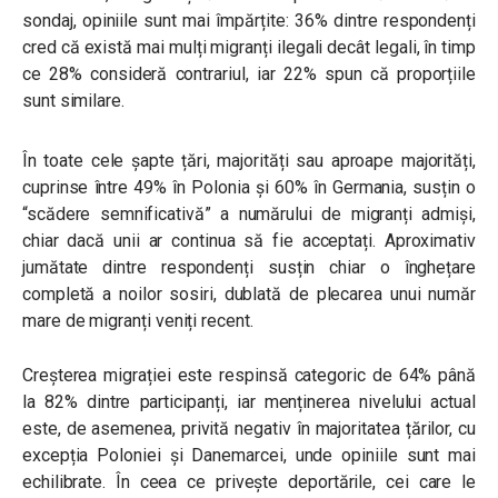
sondaj, opiniile sunt mai împărțite: 36% dintre respondenți
cred că există mai mulți migranți ilegali decât legali, în timp
ce 28% consideră contrariul, iar 22% spun că proporțiile
sunt similare.
În toate cele șapte țări, majorități sau aproape majorități,
cuprinse între 49% în Polonia și 60% în Germania, susțin o
“scădere semnificativă” a numărului de migranți admiși,
chiar dacă unii ar continua să fie acceptați. Aproximativ
jumătate dintre respondenți susțin chiar o înghețare
completă a noilor sosiri, dublată de plecarea unui număr
mare de migranți veniți recent.
Creșterea migrației este respinsă categoric de 64% până
la 82% dintre participanți, iar menținerea nivelului actual
este, de asemenea, privită negativ în majoritatea țărilor, cu
excepția Poloniei și Danemarcei, unde opiniile sunt mai
echilibrate. În ceea ce privește deportările, cei care le