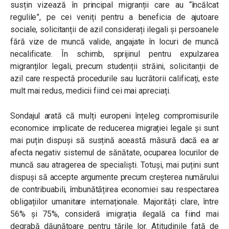
susțin vizează în principal migranții care au “încălcat
regulile”, pe cei veniți pentru a beneficia de ajutoare
sociale, solicitanții de azil considerați ilegali și persoanele
fără vize de muncă valide, angajate în locuri de muncă
necalificate. În schimb, sprijinul pentru expulzarea
migranților legali, precum studenții străini, solicitanții de
azil care respectă procedurile sau lucrătorii calificați, este
mult mai redus, medicii fiind cei mai apreciați.
Sondajul arată că mulți europeni înțeleg compromisurile
economice implicate de reducerea migrației legale și sunt
mai puțin dispuși să susțină această măsură dacă ea ar
afecta negativ sistemul de sănătate, ocuparea locurilor de
muncă sau atragerea de specialiști. Totuși, mai puțini sunt
dispuși să accepte argumente precum creșterea numărului
de contribuabili, îmbunătățirea economiei sau respectarea
obligațiilor umanitare internaționale. Majorități clare, între
56% și 75%, consideră imigrația ilegală ca fiind mai
degrabă dăunătoare pentru țările lor. Atitudinile față de