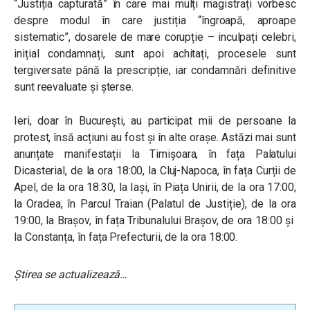
“Justiția capturată” în care m
ai mulți magistrați vorbesc
despre modul în care justiția “îngroapă, aproape
sistematic”, dosarele de mare corupție – inculpați celebri,
inițial condamnați, sunt apoi achitați, procesele sunt
tergiversate până la prescripție, iar condamnări definitive
sunt reevaluate și șterse.
Ieri, doar în București, au participat mii de persoane la
protest, însă acțiuni au fost și în alte orașe. Astăzi mai sunt
anunțate manifestații la Timișoara, în fața Palatului
Dicasterial, de la ora 18:00⁠, la Cluj-Napoca, în fața Curții de
Apel, de la ora 18:30⁠, la Iași, în Piața Unirii, de la ora 17:00,
la
Oradea, în Parcul Traian (Palatul de Justiție), de la ora
19:00, la Brașov, în fața Tribunalului Brașov, de ora 18:00 și
la Constanța, în fața Prefecturii, de la ora 18:00.
Știrea se actualizează…