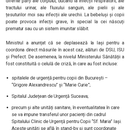
diferite părți ale corpului, ducând la infecții respiratorii, ale
tractului urinar, ale fluxului sanguin, ale pielii și ale
țesuturilor moi sau infecții ale urechii. La bebeluşi şi copii
poate provoca infecții grave, în special la cei născuți
prematur sau cu un sistem imunitar slăbit.
Ministrul a anunțat că se deplasează la Iași pentru a
coordona direct măsurile în acest caz, alături de DSU, ISU
și Prefect. De asemenea, la nivelul Ministerului Sănătății a
fost constituită o celulă de criză, în care au fost incluse:
spitalele de urgență pentru copii din București –
“Grigore Alexandrescu” și “Marie Curie”;
Spitalul Județean de Urgență Suceava;
precum și alte unități sanitare, în eventualitatea în care
se va impune transferul unor pacienți din cadrul
Spitalului Clinic de Urgență pentru Copii “Sf. Maria” Iași.
Aceste unități se află în stand-by și sunt coordonate