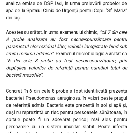
analiză emise de DSP Iași, în urma prelevării probelor de
apă de la Spitalul Clinic de Urgență pentru Copii “Sf. Maria”
din Iași.
Acestea au arătat, în urma examenului chimic,
“că 7 din cele
8 probe analizate au fost necorespunzătoare pentru
parametrul clor rezidual liber, valorile înregistrate fiind sub
limita minimă admisă”
. Examenul microbiologic a arătat că
“6 din cele 8 probe au fost necorespunzătoare, prin
depășirea valorilor de referință pentru numărul total de
bacterii mezofile”.
Concret, în 6 din cele 8 probe a fost identificată prezența
bacteriei Pseudomonas aeruginosa, în valori peste pragul
de referință admis. Bacteria este prezentă în sol și apă și,
deși nu reprezintă un risc pentru persoanele sănătoase, în
spitale poate fi un adevărat pericol, mai ales pentru
persoanele cu un sistem imunitar slăbit.
Poate infecta