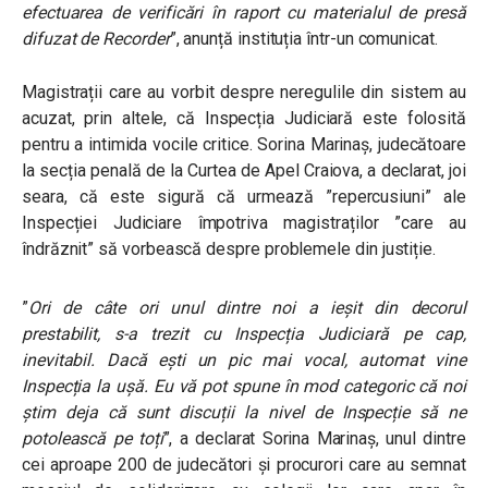
efectuarea de verificări în raport cu materialul de presă
difuzat de Recorder
”, anunță instituția într-un comunicat.
Magistrații care au vorbit despre neregulile din sistem au
acuzat, prin altele, că
Inspecția Judiciară este folosită
pentru a intimida vocile critice. Sorina Marinaș, judecătoare
la secția penală de la Curtea de Apel Craiova, a declarat, joi
seara, că este sigură că urmează ”repercusiuni” ale
Inspecției Judiciare împotriva magistraților ”care au
îndrăznit” să vorbească despre problemele din justiție.
”
Ori de câte ori unul dintre noi a ieșit din decorul
prestabilit, s-a trezit cu Inspecția Judiciară pe cap,
inevitabil. Dacă ești un pic mai vocal, automat vine
Inspecția la ușă. Eu vă pot spune în mod categoric că noi
știm deja că sunt discuții la nivel de Inspecție să ne
potolească pe toți
”, a declarat Sorina Marinaș, unul dintre
cei aproape 200 de judecători și procurori care au semnat