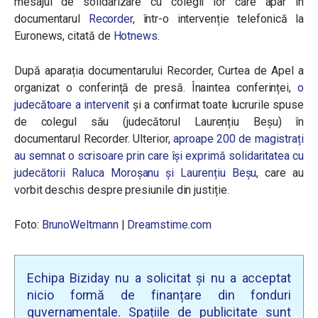
mesajul de solidarizare cu colegii lor care apar în
documentarul
Recorder
, într-o intervenție telefonică la
Euronews, citată de
Hotnews
.
După aparația documentarului Recorder, Curtea de Apel a
organizat o conferință de presă. Înaintea conferinței,
o
judecătoare a intervenit
și a confirmat toate lucrurile spuse
de colegul său (judecătorul Laurențiu Beșu) în
documentarul Recorder. Ulterior,
aproape 200 de magistrați
au semnat o scrisoare prin care își exprimă solidaritatea cu
judecătorii Raluca Moroșanu și Laurențiu Beșu
, care au
vorbit deschis despre presiunile din justiție.
Foto:
BrunoWeltmann
|
Dreamstime.com
Echipa Biziday nu a solicitat și nu a acceptat
nicio formă de finanțare din fonduri
guvernamentale. Spațiile de publicitate sunt