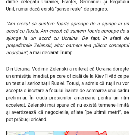
dintre delegații Ucrainei, Franței, Germaniei și Regatului
Unit, numai dacă există “șanse reale” de progres.
“Am crezut că suntem foarte aproape de a ajunge la un
acord cu Rusia. Am crezut că suntem foarte aproape de a
ajunge la un acord cu Ucraina. De fapt, în afară de
președintele Zelenski, altor oameni le-a plăcut conceptul
acordului”,
a mai declarat Trump.
Din Ucraina, Vodimir Zelenski a reiterat că Ucraina dorește
un armistițiu imediat, pe care oficialii de la Kiev îl văd ca pe
un test al seriozității Rusiei. Totuși, a admis că rușii nu vor
accepta o încetare a focului înainte de semnarea unui cadru
preliminar. În ciuda presiunilor americane pentru un ritm
accelerat, Zelenski mai spune că nu există termene-limită
și avertizează că negocierile, aflate “pe ultimii metri”, se
pot prăbuși oricând.