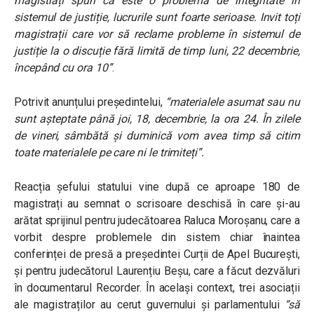
magistrați spun că este o problemă de integritate în
sistemul de justiție, lucrurile sunt foarte serioase. Invit toți
magistrații care vor să reclame probleme în sistemul de
justiție la o discuție fără limită de timp luni, 22 decembrie,
începând cu ora 10”
.
Potrivit anunțului președintelu
i,
“materialele asumat sau nu
sunt așteptate până joi, 18, decembrie, la ora 24. În zilele
de vineri, sâmbătă și duminică vom avea timp să citim
toate materialele pe care ni le trimiteți”.
Reacția șefului statului vine după ce aproape 180 de
magistrați au semnat o scrisoare deschisă în care și-au
arătat sprijinul pentru judecătoarea Raluca Moroșanu, care a
vorbit despre problemele din sistem chiar înaintea
conferinței de presă a președintei Curții de Apel București,
și pentru judecătorul Laurențiu Beșu, care a făcut dezvăluri
în documentarul Recorder. În același context, trei asociații
ale magistraților au cerut guvernului și parlamentului
“să