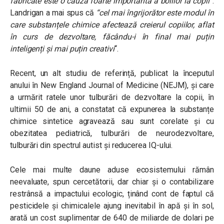
fabricate este o cauză foarte importantă a bolilor la copii”
.
Landrigan a mai spus că
“cel mai îngrijorător este modul în
care substanțele chimice afectează creierul copiilor, aflat
în curs de dezvoltare, făcându-i în final mai puțin
inteligenți și mai puțin creativi
“.
Recent, un alt studiu de referință, publicat la începutul
anului în New England Journal of Medicine (NEJM), și care
a urmărit ratele unor tulburări de dezvoltare la copii, în
ultimii 50 de ani, a constatat că expunerea la substanțe
chimice sintetice agravează sau sunt corelate și cu
obezitatea pediatrică, tulburări de neurodezvoltare,
tulburări din spectrul autist și reducerea IQ-ului.
Cele mai multe daune aduse ecosistemului rămân
neevaluate, spun cercetătorii, dar chiar și o contabilizare
restrânsă a impactului ecologic, ținând cont de faptul că
pesticidele și chimicalele ajung inevitabil în apă și în sol,
arată un cost suplimentar de 640 de miliarde de dolari pe