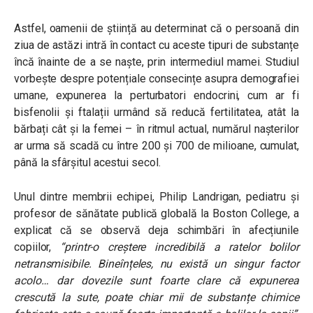
Astfel, oamenii de știință au determinat că o persoană din
ziua de astăzi intră în contact cu aceste tipuri de substanțe
încă înainte de a se naște, prin intermediul mamei. Studiul
vorbește despre potențiale consecințe asupra demografiei
umane, expunerea la perturbatori endocrini, cum ar fi
bisfenolii și ftalații urmând să reducă fertilitatea, atât la
bărbați cât și la femei – în ritmul actual, numărul nașterilor
ar urma să scadă cu între 200 și 700 de milioane, cumulat,
până la sfârșitul acestui secol.
Unul dintre membrii echipei, Philip Landrigan, pediatru și
profesor de sănătate publică globală la Boston College, a
explicat că se observă deja schimbări în afecțiunile
copiilor,
“printr-o creștere incredibilă a ratelor bolilor
netransmisibile. Bineînțeles, nu există un singur factor
acolo… dar dovezile sunt foarte clare că expunerea
crescută la sute, poate chiar mii de substanțe chimice