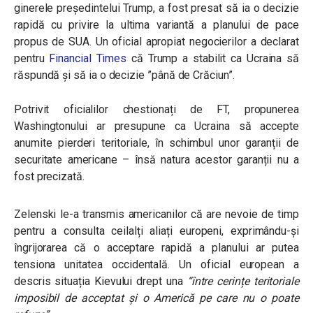
ginerele președintelui Trump, a fost presat să ia o decizie
rapidă cu privire la ultima variantă a planului de pace
propus de SUA. Un oficial apropiat negocierilor a declarat
pentru
Financial Times
că Trump a stabilit ca Ucraina să
răspundă și să ia o decizie ”până de Crăciun”.
Potrivit oficialilor chestionați de FT, propunerea
Washingtonului ar presupune ca Ucraina să accepte
anumite pierderi teritoriale, în schimbul unor garanții de
securitate americane – însă natura acestor garanții nu a
fost precizată.
Zelenski le-a transmis americanilor că are nevoie de timp
pentru a consulta ceilalți aliați europeni, exprimându-și
îngrijorarea că o acceptare rapidă a planului ar putea
tensiona unitatea occidentală. Un oficial european a
descris situația Kievului drept una
“între cerințe teritoriale
imposibil de acceptat și o Americă pe care nu o poate