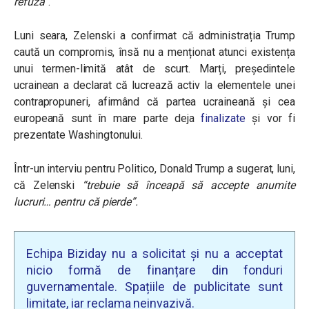
refuza”
.
Luni seara, Zelenski a confirmat că administrația Trump
caută un compromis, însă nu a menționat atunci existența
unui termen-limită atât de scurt. Marți, președintele
ucrainean a declarat că lucrează activ la elementele unei
contrapropuneri, afirmând că partea ucraineană și cea
europeană sunt în mare parte deja
finalizate
și vor fi
prezentate Washingtonului.
Într-un interviu pentru Politico, Donald Trump a sugerat, luni,
că Zelenski
“trebuie să înceapă să accepte anumite
lucruri… pentru că pierde”
.
Echipa Biziday nu a solicitat și nu a acceptat
nicio formă de finanțare din fonduri
guvernamentale. Spațiile de publicitate sunt
limitate, iar reclama neinvazivă.