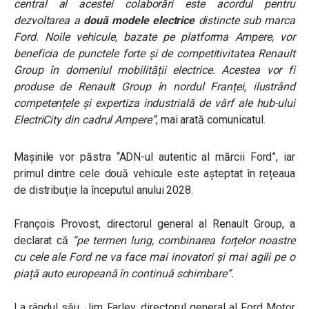
central al acestei colaborări este acordul pentru
dezvoltarea a
două modele electrice
distincte sub marca
Ford. Noile vehicule, bazate pe platforma Ampere, vor
beneficia de punctele forte și de competitivitatea Renault
Group în domeniul mobilității electrice. Acestea vor fi
produse de Renault Group în nordul Franței, ilustrând
competențele și expertiza industrială de vârf ale hub-ului
ElectriCity din cadrul Ampere”
, mai arată comunicatul.
Mașinile vor păstra “ADN-ul autentic al mărcii Ford”, iar
primul dintre cele două vehicule este așteptat în rețeaua
de distribuție la începutul anului 2028.
François Provost, directorul general al Renault Group, a
declarat că
“pe termen lung, combinarea forțelor noastre
cu cele ale Ford ne va face mai inovatori și mai agili pe o
piață auto europeană în continuă schimbare”.
La rândul său, Jim Farley, directorul general al Ford Motor