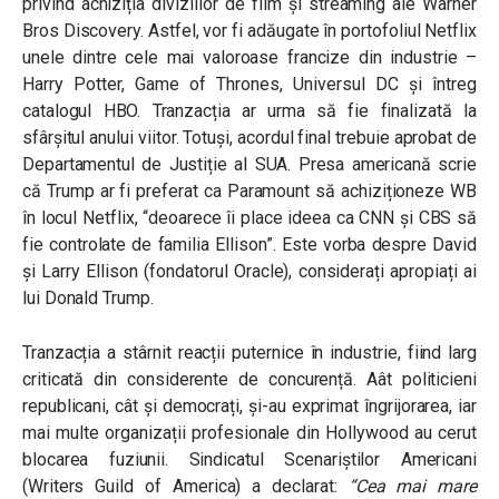
privind achiziția diviziilor de film și streaming ale Warner
Bros Discovery. Astfel, vor fi adăugate în portofoliul Netflix
unele dintre cele mai valoroase francize din industrie –
Harry Potter, Game of Thrones, Universul DC și întreg
catalogul HBO. Tranzacția ar urma să fie finalizată la
sfârșitul anului viitor. Totuși, acordul final trebuie aprobat de
Departamentul de Justiție al SUA. Presa americană scrie
că Trump ar fi preferat ca Paramount să achiziționeze WB
în locul Netflix, “deoarece îi place ideea ca CNN și CBS să
fie controlate de familia Ellison”. Este vorba despre David
și Larry Ellison (fondatorul Oracle), considerați apropiați ai
lui Donald Trump.
Tranzacția a stârnit reacții puternice în industrie, fiind larg
criticată din considerente de concurență. Aât politicieni
republicani, cât și democrați, și-au exprimat îngrijorarea, iar
mai multe organizații profesionale din Hollywood au cerut
blocarea fuziunii. Sindicatul Scenariștilor Americani
(Writers Guild of America) a declarat:
“Cea mai mare