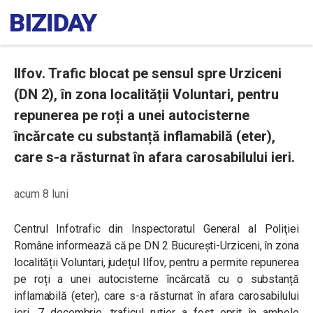
Ilfov. Trafic blocat pe sensul spre Urziceni
(DN 2), în zona localității Voluntari, pentru
repunerea pe roți a unei autocisterne
încărcate cu substanță inflamabilă (eter),
care s-a răsturnat în afara carosabilului ieri.
acum 8 luni
Centrul Infotrafic din Inspectoratul General al Poliţiei
Române informează că pe DN 2 București-Urziceni, în zona
localității Voluntari, județul Ilfov, pentru a permite repunerea
pe roți a unei autocisterne încărcată cu o substanță
inflamabilă (eter), care s-a răsturnat în afara carosabilului
ieri, 7 decembrie, traficul rutier a fost oprit în ambele